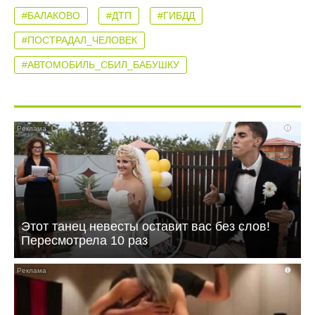
#БАЛАКОВО
#ДТП
#ГИБДД
#ПОСТРАДАЛ_ЧЕЛОВЕК
#АВТОМОБИЛЬ_СБИЛ_БАБУШКУ
i
Этот танец невесты оставит вас без слов!
Пересмотрела 10 раз
i