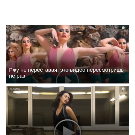
i
Ржу не переставая, это видео пересмотришь
не раз
i