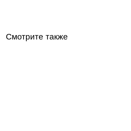
Смотрите также
13:22 Сегодня
Балаковские волонтёры сплели 1300 сетей
для участников СВО