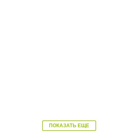
15:22 Вчера
Балаковский фестиваль сапбординга открыл
регистрацию
ПОКАЗАТЬ ЕЩЕ