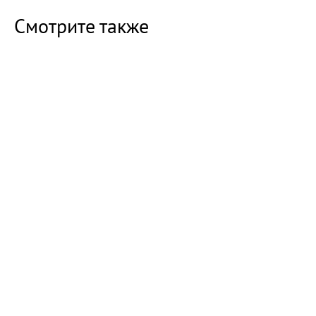
Смотрите также
16:47 07.08.26
Прокуратура Балаково проверила
строительство новых домов