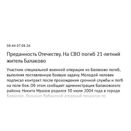
08:44 07.08.26
Преданность Отечеству. На СВО погиб 21-летний
житель Балаково
Участник специальной военной операции из Балаково погиб,
выполняя поставленную боевую задачу. Молодой человек
подписал контракт после прохождения срочной службы и погб
на поле боя. Об этом сообщает администрация Балаковского
района. Никита Мразов родился 30 июля 2004 года в городе
Балаково. Окончил Лабинский аграрный техникум по
специальности мастер по ремонту строительных машин,
электросварщик. Погиб 14 июля 2026 года при выполнении
специальных задач. ДО своего 22-го дня рождения он не
дожил двух недель. - Выражаю соболезнования родным и
близким Никиты Андреевича. Наш земляк проявил
несгибаемую храбрость и преданность Отечеству. Его поступок