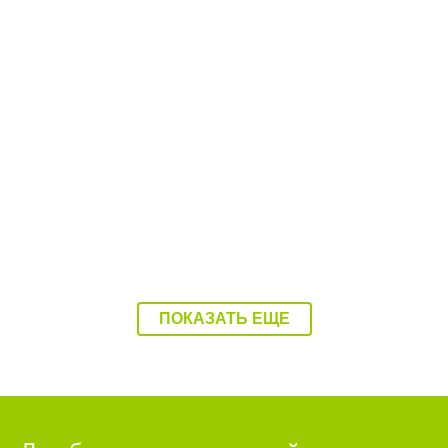
08:37 07.08.26
Балаково накроет 37-градусная жара
ПОКАЗАТЬ ЕЩЕ