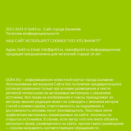
2015-2024 © Go64.ru - Сайт города Балаково
Политика конфиденциальности
НАШ САЙТ ИСПОЛЬЗУЕТ COOKIES
"ЧТО ЭТО ЗНАЧИТ?"
Адрес Go64.ru Email:
info@go64.ru
,
news@go64.ru
Информационная
продукция предназначена для читателей ст
а
рше 18 лет.
GO64.RU – информационно-новостной портал города Балаково
Использование материалов Сайта без получения предварительного
согласия разрешено только при условии размещения в тексте
активной гиперссылки на цитируемые материалы с указанием
источника. Все права на изображения и тексты принадлежат их
авторам, мнение редакции может не совпадать с мнением авторов
статей и комментариев, ответственность за содержание и
достоверность рекламы несет рекламодатель. Текстовые и/или
графические материалы, размещаемые на сайте, получены из
открытых источников. В случае, если автор того или иного объекта
авторского права, размещенного на сайте, против такого размещения
— просим направлять соответствующие обращения по