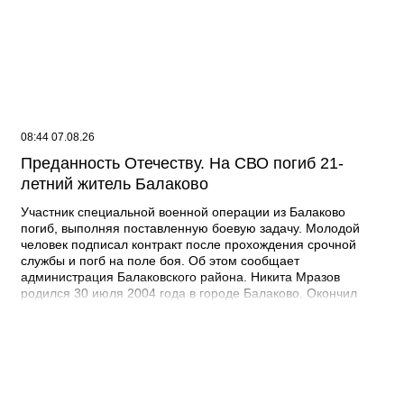
08:44 07.08.26
Преданность Отечеству. На СВО погиб 21-
летний житель Балаково
Участник специальной военной операции из Балаково
погиб, выполняя поставленную боевую задачу. Молодой
человек подписал контракт после прохождения срочной
службы и погб на поле боя. Об этом сообщает
администрация Балаковского района. Никита Мразов
родился 30 июля 2004 года в городе Балаково. Окончил
Лабинский аграрный техникум по специальности мастер по
ремонту строительных машин, электросварщик. Погиб 14
июля 2026 года при выполнении специальных задач. ДО
своего 22-го дня рождения он не дожил двух недель. -
Выражаю соболезнования родным и близким Никиты
Андреевича. Наш земляк проявил несгибаемую храбрость и