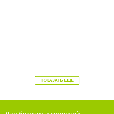
08:37 07.08.26
Балаково накроет 37-градусная жара
ПОКАЗАТЬ ЕЩЕ