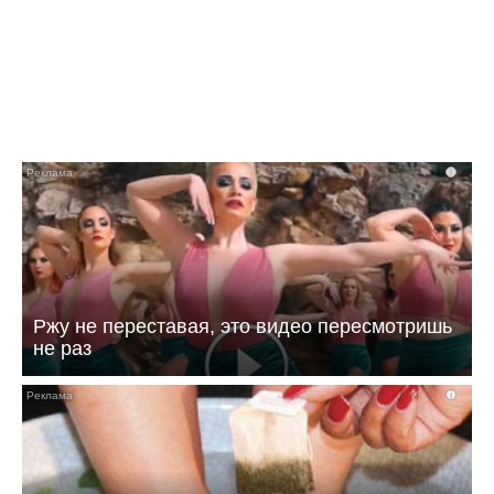
i
Ржу не переставая, это видео пересмотришь
не раз
i