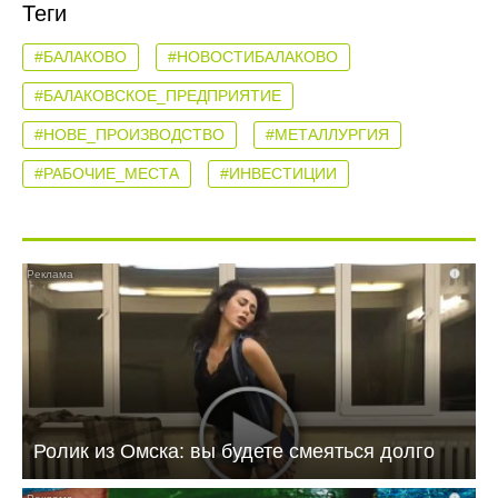
Теги
#БАЛАКОВО
#НОВОСТИБАЛАКОВО
#БАЛАКОВСКОЕ_ПРЕДПРИЯТИЕ
#НОВЕ_ПРОИЗВОДСТВО
#МЕТАЛЛУРГИЯ
#РАБОЧИЕ_МЕСТА
#ИНВЕСТИЦИИ
i
Ролик из Омска: вы будете смеяться долго
i