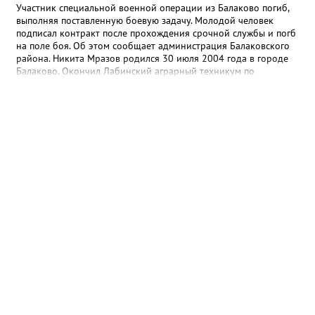
Участник специальной военной операции из Балаково погиб,
выполняя поставленную боевую задачу. Молодой человек
подписал контракт после прохождения срочной службы и погб
на поле боя. Об этом сообщает администрация Балаковского
района. Никита Мразов родился 30 июля 2004 года в городе
Балаково. Окончил Лабинский аграрный техникум по
специальности мастер по ремонту строительных машин,
электросварщик. Погиб 14 июля 2026 года при выполнении
специальных задач. ДО своего 22-го дня рождения он не
дожил двух недель. - Выражаю соболезнования родным и
близким Никиты Андреевича. Наш земляк проявил
несгибаемую храбрость и преданность Отечеству. Его поступок
стал символом чести и героизма, мы будем хранить память о
нем как об истинном патриоте, защищавшем Отчизну, -
выразил соболезнования глава Балаковского района Сергей
Барулин. Прощание с Никитой Мразовым состоится сегодня, 7
августа с 10:00 до 11:00 в храме Иоанна Богослова.
08:40 Вчера
Дорожный контроль начали с Балаковского
района