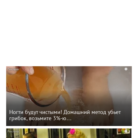
10:42 Вчера
Как в Балаково называли детей в июле
i
Ногти будут чистыми! Домашний метод убьет
грибок, возьмите 3%-ю…
i