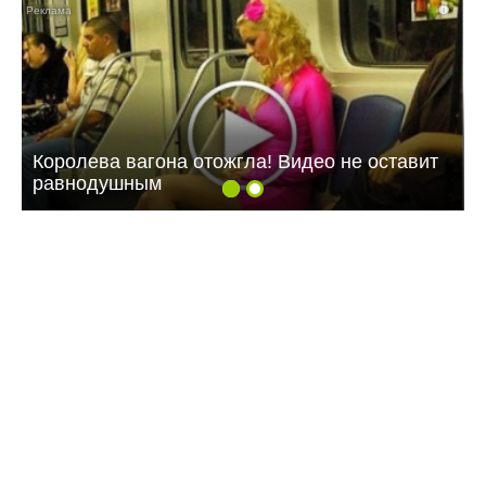
i
Королева вагона отожгла! Видео не оставит
равнодушным
09:07 Вчера