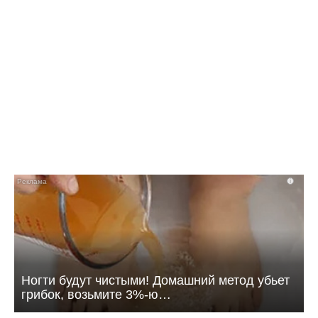
10:42 Вчера
Как в Балаково называли детей в июле
i
Ногти будут чистыми! Домашний метод убьет
грибок, возьмите 3%-ю…