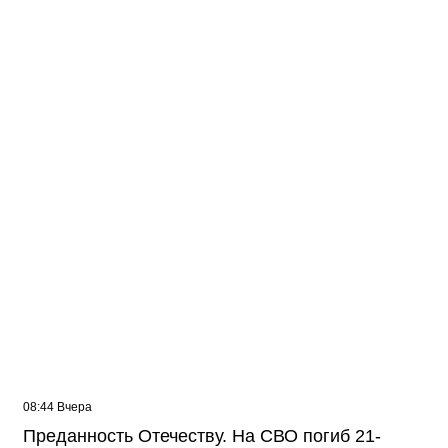
Жителей многоэтажки в Балаково хотят
лишить зелёной зоны
08:44 Вчера
Преданность Отечеству. На СВО погиб 21-