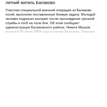
летний житель Балаково
Участник специальной военной операции из Балаково
погиб, выполняя поставленную боевую задачу. Молодой
человек подписал контракт после прохождения срочной
службы и погб на поле боя. Об этом сообщает
администрация Балаковского района. Никита Мразов
родился 30 июля 2004 года в городе Балаково. Окончил
Лабинский аграрный техникум по специальности мастер по
ремонту строительных машин, электросварщик. Погиб 14
июля 2026 года при выполнении специальных задач. ДО
своего 22-го дня рождения он не дожил двух недель. -
Выражаю соболезнования родным и близким Никиты
Андреевича. Наш земляк проявил несгибаемую храбрость и
преданность Отечеству. Его поступок стал символом чести и
героизма, мы будем хранить память о нем как об истинном
патриоте, защищавшем Отчизну, - выразил соболезнования
глава Балаковского района Сергей Барулин. Прощание с
Никитой Мразовым состоится сегодня, 7 августа с 10:00 до
11:00 в храме Иоанна Богослова.
08:40 Вчера
Дорожный контроль начали с Балаковского
района