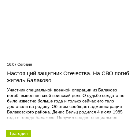
16:07 Сегодня
Настоящий защитник Отечества. На СВО погиб
житель Балаково
Участник специальной военной операции из Балаково
погиб, выполняя свой воинский долг. О судьбе солдата не
было известно больше года и только сейчас его тело
доставили на родину. Об этом сообщает администрация
Балаковского района. Денис Бельц родился 4 июля 1985
года в городе Балаково. Получил средне-специальное
образование в ПУ-6 по специальности сварщик. Погиб 12
января 2025 года при выполнении специальных задач. -
Трагедия
Выражаю соболезнования родным и близким Дениса