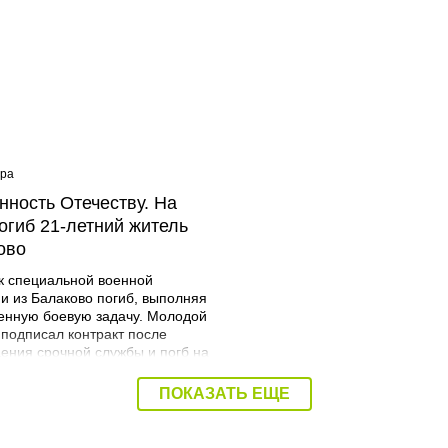
ера
08:40 Вчера
нность Отечеству. На
Дорожный контроль нач
огиб 21-летний житель
Балаковского района
ово
к специальной военной
и из Балаково погиб, выполняя
енную боевую задачу. Молодой
 подписал контракт после
ения срочной службы и погб на
я. Об этом сообщает
трация Балаковского района.
ПОКАЗАТЬ ЕЩЕ
Мразов родился 30 июля 2004
городе Балаково. Окончил
ий аграрный техникум по