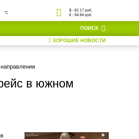
$ - 82.17 руб.
°С
€ - 94.84 руб.
ПОИСК
ХОРОШИЕ НОВОСТИ
м направлении
 рейс в южном
 в
i