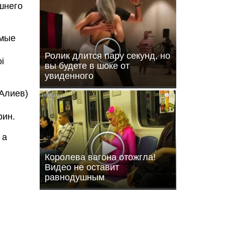
шнего
ямые
Ролик длится пару секунд, но
i
вы будете в шоке от
увиденного
 Алиев)
i
рин.
 а
Королева вагона отожгла!
Видео не оставит
равнодушным