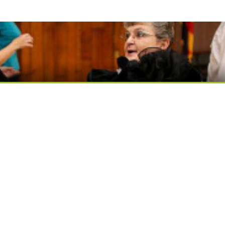
ься вы будете долго
ди вытворяют, когда их не видят...