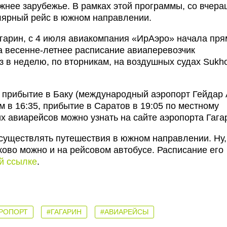
жнее зарубежье. В рамках этой программы, со вчера
улярный рейс в южном направлении.
агарин, с 4 июля авиакомпания «ИрАэро» начала пр
а весенне-летнее расписание авиаперевозчик
з в неделю, по вторникам, на воздушных судах Sukho
, прибытие в Баку (международный аэропорт Гейдар
ам в 16:35, прибытие в Саратов в 19:05 по местному
 авиарейсов можно узнать на сайте аэропорта Гага
существлять путешествия в южном направлении. Ну,
ково можно и на рейсовом автобусе. Расписание его
ой ссылке
.
РОПОРТ
#ГАГАРИН
#АВИАРЕЙСЫ