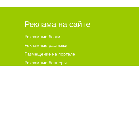
Реклама на сайте
Рекламные блоки
Рекламные растяжки
Размещение на портале
Рекламные баннеры
ена для читателей ст
а
рше 18 лет.
ной гиперссылки на цитируемые материалы с указанием
 и комментариев, ответственность за содержание и
чников. В случае, если автор того или иного объекта