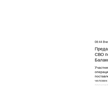
09:07 Вчера
08:44 Вч
Жителей многоэтажки в
Преда
Балаково хотят лишить
СВО п
зелёной зоны
Балак
Участни
операци
поставл
человек
прохожд
поле бо
админис
Никита 
года в 
Лабинск