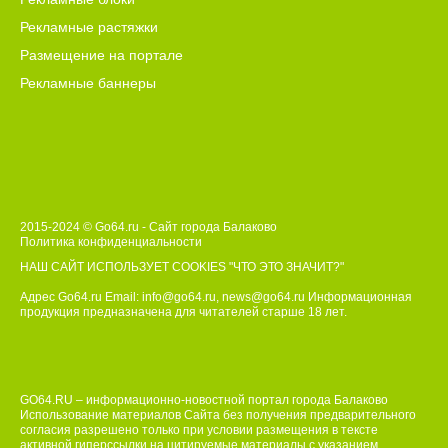
Рекламные растяжки
Размещение на портале
Рекламные баннеры
2015-2024 © Go64.ru - Сайт города Балаково
Политика конфиденциальности
НАШ САЙТ ИСПОЛЬЗУЕТ COOKIES
"ЧТО ЭТО ЗНАЧИТ?"
Адрес Go64.ru Email:
info@go64.ru
,
news@go64.ru
Информационная
продукция предназначена для читателей ст
а
рше 18 лет.
GO64.RU – информационно-новостной портал города Балаково
Использование материалов Сайта без получения предварительного
согласия разрешено только при условии размещения в тексте
активной гиперссылки на цитируемые материалы с указанием