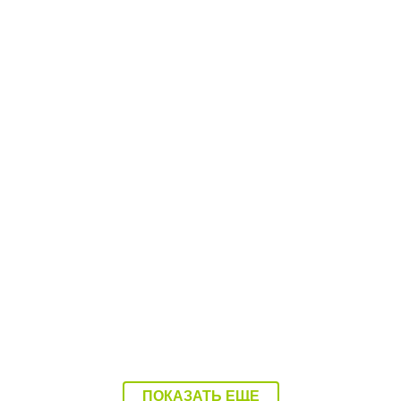
08:37 Вчера
Балаково накроет 37-градусная жара
ПОКАЗАТЬ ЕЩЕ