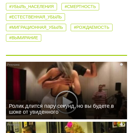
#УБЫЛЬ_НАСЕЛЕНИЯ
#СМЕРТНОСТЬ
#ЕСТЕСТВЕННАЯ_УБЫЛЬ
#МИГРАЦИОННАЯ_УБЫЛЬ
#РОЖДАЕМОСТЬ
#ВЫМИРАНИЕ
i
Ролик длится пару секунд, но вы будете в
шоке от увиденного
i