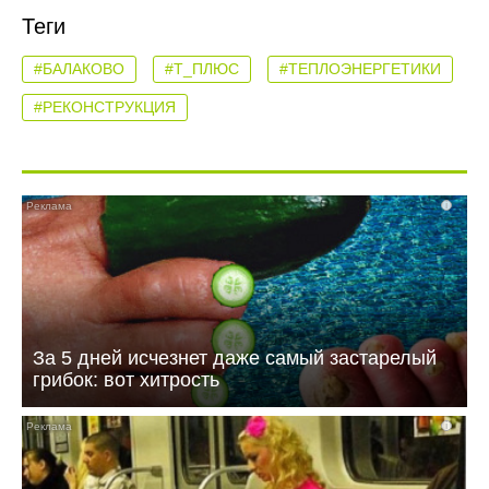
Теги
#БАЛАКОВО
#Т_ПЛЮС
#ТЕПЛОЭНЕРГЕТИКИ
#РЕКОНСТРУКЦИЯ
i
За 5 дней исчезнет даже самый застарелый
грибок: вот хитрость
i