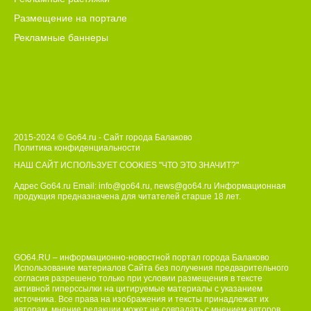
Размещение на портале
Рекламные баннеры
2015-2024 © Go64.ru - Сайт города Балаково
Политика конфиденциальности
НАШ САЙТ ИСПОЛЬЗУЕТ COOKIES
"ЧТО ЭТО ЗНАЧИТ?"
Адрес Go64.ru Email:
info@go64.ru
,
news@go64.ru
Информационная
продукция предназначена для читателей ст
а
рше 18 лет.
GO64.RU – информационно-новостной портал города Балаково
Использование материалов Сайта без получения предварительного
согласия разрешено только при условии размещения в тексте
активной гиперссылки на цитируемые материалы с указанием
источника. Все права на изображения и тексты принадлежат их
авторам, мнение редакции может не совпадать с мнением авторов