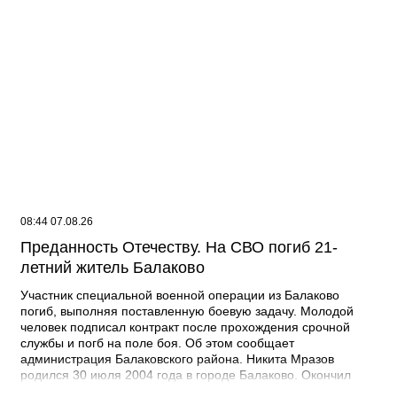
08:44 07.08.26
Преданность Отечеству. На СВО погиб 21-
летний житель Балаково
Участник специальной военной операции из Балаково
погиб, выполняя поставленную боевую задачу. Молодой
человек подписал контракт после прохождения срочной
службы и погб на поле боя. Об этом сообщает
администрация Балаковского района. Никита Мразов
родился 30 июля 2004 года в городе Балаково. Окончил
Лабинский аграрный техникум по специальности мастер по