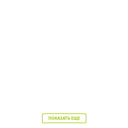
08:37 07.08.26
Балаково накроет 37-градусная жара
ПОКАЗАТЬ ЕЩЕ