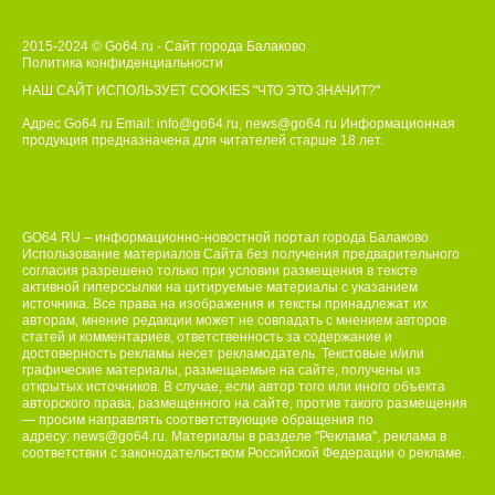
2015-2024 © Go64.ru - Сайт города Балаково
Политика конфиденциальности
НАШ САЙТ ИСПОЛЬЗУЕТ COOKIES
"ЧТО ЭТО ЗНАЧИТ?"
Адрес Go64.ru Email:
info@go64.ru
,
news@go64.ru
Информационная
продукция предназначена для читателей ст
а
рше 18 лет.
GO64.RU – информационно-новостной портал города Балаково
Использование материалов Сайта без получения предварительного
согласия разрешено только при условии размещения в тексте
активной гиперссылки на цитируемые материалы с указанием
источника. Все права на изображения и тексты принадлежат их
авторам, мнение редакции может не совпадать с мнением авторов
статей и комментариев, ответственность за содержание и
достоверность рекламы несет рекламодатель. Текстовые и/или
графические материалы, размещаемые на сайте, получены из
открытых источников. В случае, если автор того или иного объекта
авторского права, размещенного на сайте, против такого размещения
— просим направлять соответствующие обращения по
адресу:
news@go64.ru
. Материалы в разделе "Реклама", реклама в
соответствии с законодательством Российской Федерации о рекламе.