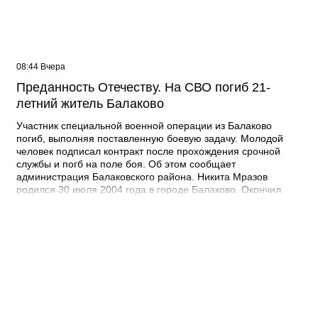
08:44 Вчера
Преданность Отечеству. На СВО погиб 21-
летний житель Балаково
Участник специальной военной операции из Балаково
погиб, выполняя поставленную боевую задачу. Молодой
человек подписал контракт после прохождения срочной
службы и погб на поле боя. Об этом сообщает
администрация Балаковского района. Никита Мразов
родился 30 июля 2004 года в городе Балаково. Окончил
Лабинский аграрный техникум по специальности мастер по
ремонту строительных машин, электросварщик. Погиб 14
июля 2026 года при выполнении специальных задач. ДО
своего 22-го дня рождения он не дожил двух недель. -
Выражаю соболезнования родным и близким Никиты
Андреевича. Наш земляк проявил несгибаемую храбрость и
преданность Отечеству. Его поступок стал символом чести и
героизма, мы будем хранить память о нем как об истинном
патриоте, защищавшем Отчизну, - выразил соболезнования
глава Балаковского района Сергей Барулин. Прощание с