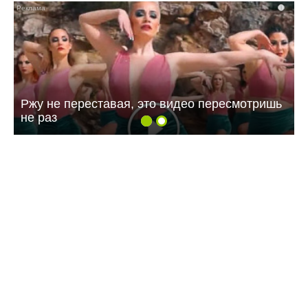
i
Ржу не переставая, это видео пересмотришь
не раз
09:07 Вчера