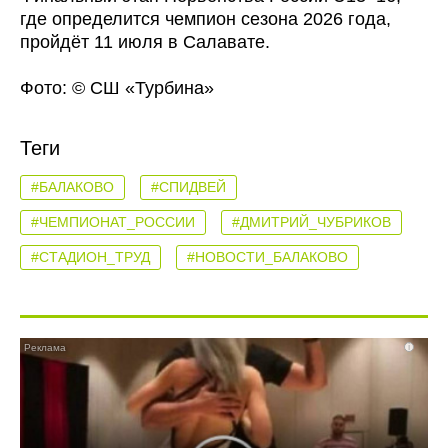
где определится чемпион сезона 2026 года,
пройдёт 11 июля в Салавате.
Фото: © СШ «Турбина»
Теги
#БАЛАКОВО
#СПИДВЕЙ
#ЧЕМПИОНАТ_РОССИИ
#ДМИТРИЙ_ЧУБРИКОВ
#СТАДИОН_ТРУД
#НОВОСТИ_БАЛАКОВО
i