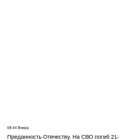
Жителей многоэтажки в Балаково хотят
лишить зелёной зоны
08:44 Вчера
Преданность Отечеству. На СВО погиб 21-