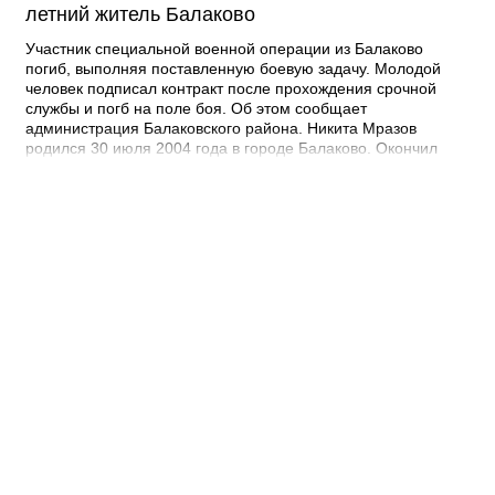
летний житель Балаково
Участник специальной военной операции из Балаково
погиб, выполняя поставленную боевую задачу. Молодой
человек подписал контракт после прохождения срочной
службы и погб на поле боя. Об этом сообщает
администрация Балаковского района. Никита Мразов
родился 30 июля 2004 года в городе Балаково. Окончил
Лабинский аграрный техникум по специальности мастер по
ремонту строительных машин, электросварщик. Погиб 14
июля 2026 года при выполнении специальных задач. ДО
своего 22-го дня рождения он не дожил двух недель. -
Выражаю соболезнования родным и близким Никиты
Андреевича. Наш земляк проявил несгибаемую храбрость и
преданность Отечеству. Его поступок стал символом чести и
героизма, мы будем хранить память о нем как об истинном
патриоте, защищавшем Отчизну, - выразил соболезнования
глава Балаковского района Сергей Барулин. Прощание с
Никитой Мразовым состоится сегодня, 7 августа с 10:00 до
11:00 в храме Иоанна Богослова.
08:40 Вчера
Дорожный контроль начали с Балаковского
района