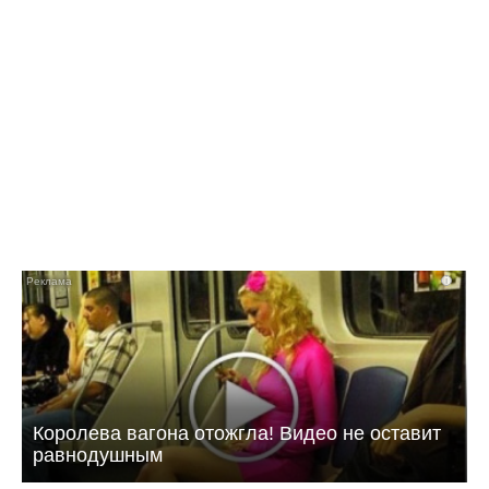
10:42 Вчера
Как в Балаково называли детей в июле
i
Королева вагона отожгла! Видео не оставит
равнодушным