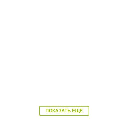
ера
10:12 Вчера
овская область – в числе
Балаковцы потребовали
нов без штрафов для
прекратить ночные гонки
ечников»
улицах города
ПОКАЗАТЬ ЕЩЕ