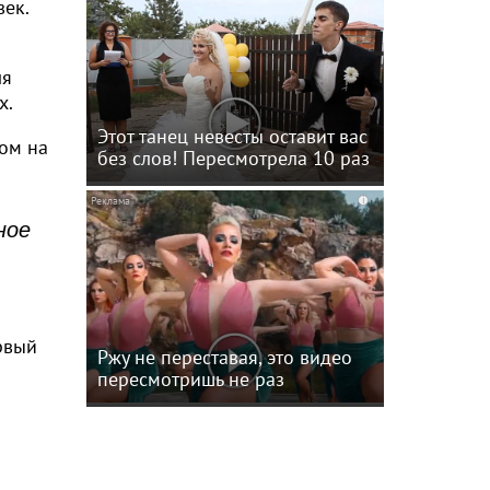
ек.
ля
х.
Этот танец невесты оставит вас
ком на
без слов! Пересмотрела 10 раз
i
ное
рвый
Ржу не переставая, это видео
пересмотришь не раз