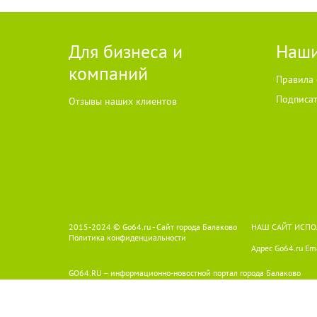
Для бизнеса и
Наши
компаний
Правила 
Подписат
Отзывы наших клиентов
2015-2024 © Go64.ru - Сайт города Балаково
НАШ САЙТ ИСПО
Политика конфиденциальности
Адрес Go64.ru Ema
GO64.RU – информационно-новостной портал города Балаково
Использование материалов Сайта без получения предварительного
изображения и тексты принадлежат их авторам, мнение редакции м
Текстовые и/или графические материалы, размещаемые на сайте, по
просим направлять соответствующие обращения по адресу:
news@