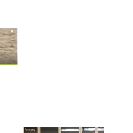
i
i
i