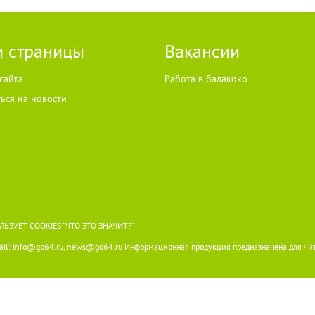
 страницы
Вакансии
сайта
Работа в балакоко
ься на новости
ЛЬЗУЕТ COOKIES
"ЧТО ЭТО ЗНАЧИТ?"
il:
info@go64.ru
,
news@go64.ru
Информационная продукция предназначена для чит
 согласия разрешено только при условии размещения в тексте активной гиперссылки
ожет не совпадать с мнением авторов статей и комментариев, ответственность за с
лучены из открытых источников. В случае, если автор того или иного объекта автор
go64.ru
. Материалы в разделе "Реклама", реклама в соответствии с законодательст