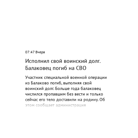
07:47 Вчера
Исполнил свой воинский долг.
 на
Балаковец погиб на СВО
Участник специальной военной операции
из Балаково погиб, выполняя свой
воинский долг. Больше года балаковец
числился пропавшим без вести и только
сейчас его тело доставили на родину. Об
этом сообщает администрация
Балаковского района. Дмитрий
Митрофанов родился 22 марта 1982 года
в поселке Береговой Балаковского
района. Получил высшее образование в
СГА по специальности психолог. Погиб 19