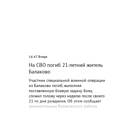
Ролик длится несколько секунд, а смеятьс
16:47 Вчера
15:22 Вч
На СВО погиб 21-летний житель
Зарпл
Балаково
соста
рубле
Участник специальной военной операции
из Балаково погиб, выполняя
поставленную боевую задачу. Боец
сложил голову через неделю после своего
21-го дня рождения. Об этом сообщает
администрация Балаковского района.
Арсений Лиференко родился 14 июля
2005 года в городе Балаково. Получил
средне-специальное образование в
ГАПОУ СО «Губернаторский колледж».