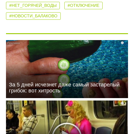
#НЕТ_ГОРЯЧЕЙ_ВОДЫ
#ОТКЛЮЧЕНИЕ
#НОВОСТИ_БАЛАКОВО
i
За 5 дней исчезнет даже самый застарелый
грибок: вот хитрость
i