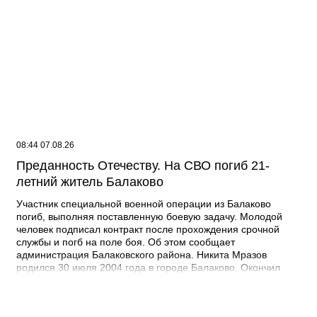
08:44 07.08.26
Преданность Отечеству. На СВО погиб 21-
летний житель Балаково
Участник специальной военной операции из Балаково
погиб, выполняя поставленную боевую задачу. Молодой
человек подписал контракт после прохождения срочной
службы и погб на поле боя. Об этом сообщает
администрация Балаковского района. Никита Мразов
родился 30 июля 2004 года в городе Балаково. Окончил
Лабинский аграрный техникум по специальности мастер по
ремонту строительных машин, электросварщик. Погиб 14
июля 2026 года при выполнении специальных задач. ДО