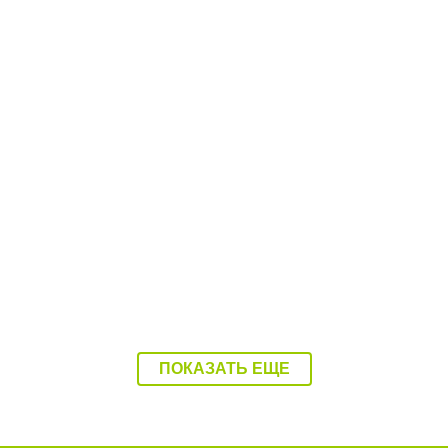
08:37 07.08.26
Балаково накроет 37-градусная жара
ПОКАЗАТЬ ЕЩЕ