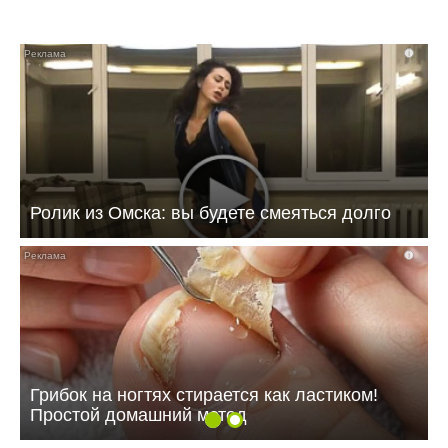
i
Ролик из Омска: вы будете смеяться долго
i
Грибок на ногтях стирается как ластиком!
Простой домашний метод