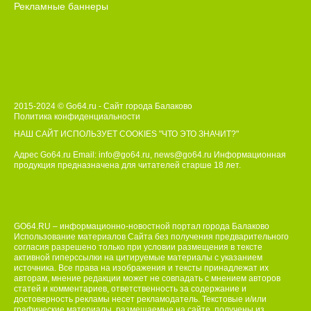
Рекламные баннеры
2015-2024 © Go64.ru - Сайт города Балаково
Политика конфиденциальности
НАШ САЙТ ИСПОЛЬЗУЕТ COOKIES
"ЧТО ЭТО ЗНАЧИТ?"
Адрес Go64.ru Email:
info@go64.ru
,
news@go64.ru
Информационная
продукция предназначена для читателей ст
а
рше 18 лет.
GO64.RU – информационно-новостной портал города Балаково
Использование материалов Сайта без получения предварительного
согласия разрешено только при условии размещения в тексте
активной гиперссылки на цитируемые материалы с указанием
источника. Все права на изображения и тексты принадлежат их
авторам, мнение редакции может не совпадать с мнением авторов
статей и комментариев, ответственность за содержание и
достоверность рекламы несет рекламодатель. Текстовые и/или
графические материалы, размещаемые на сайте, получены из