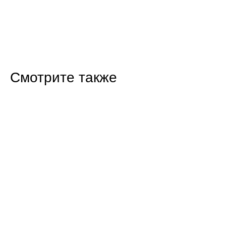
Смотрите также
14:27 22.07.26
Госдума ввела импортный демпфер для