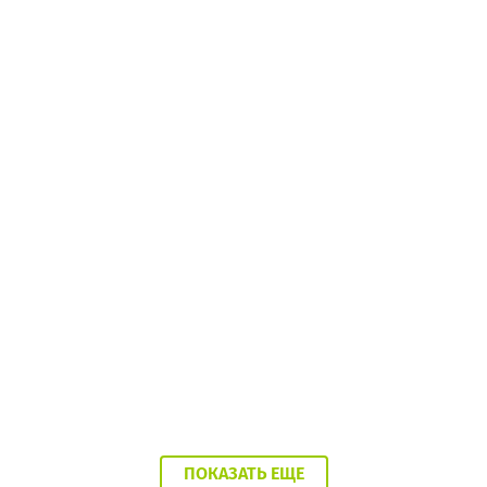
10:56 22.06.26
Жители балаковского села озвучили главные
проблемы
ПОКАЗАТЬ ЕЩЕ