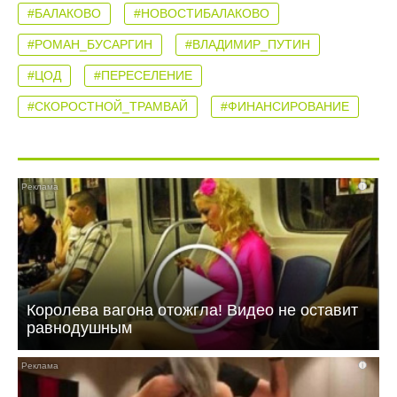
#БАЛАКОВО
#НОВОСТИБАЛАКОВО
#РОМАН_БУСАРГИН
#ВЛАДИМИР_ПУТИН
#ЦОД
#ПЕРЕСЕЛЕНИЕ
#СКОРОСТНОЙ_ТРАМВАЙ
#ФИНАНСИРОВАНИЕ
i
Королева вагона отожгла! Видео не оставит
равнодушным
i