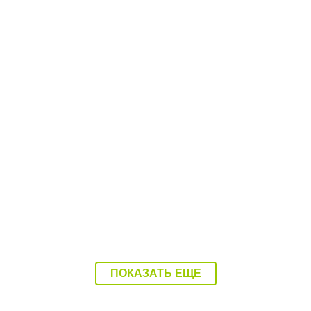
10:56 22.06.26
Жители балаковского села озвучили главные
проблемы
ПОКАЗАТЬ ЕЩЕ