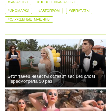
#БАЛАКОВО
#НОВОСТИБАЛАКОВО
#ИНОМАРКИ
#АВТОПРОМ
#ДЕПУТАТЫ
#СЛУЖЕБНЫЕ_МАШИНЫ
i
Этот танец невесты оставит вас без слов!
Пересмотрела 10 раз
i