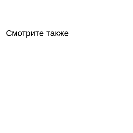
Смотрите также
14:27 22.07.26
Госдума ввела импортный демпфер для
топлива