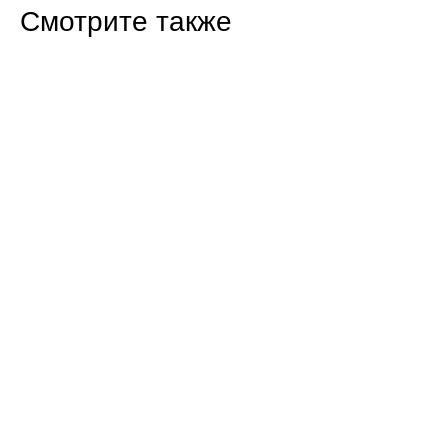
Смотрите также
14:27 22.07.26
Госдума ввела импортный демпфер для
топлива