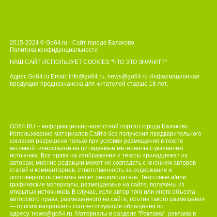
2015-2024 © Go64.ru - Сайт города Балаково
Политика конфиденциальности
НАШ САЙТ ИСПОЛЬЗУЕТ COOKIES
"ЧТО ЭТО ЗНАЧИТ?"
Адрес Go64.ru Email:
info@go64.ru
,
news@go64.ru
Информационная
продукция предназначена для читателей ст
а
рше 18 лет.
GO64.RU – информационно-новостной портал города Балаково
Использование материалов Сайта без получения предварительного
согласия разрешено только при условии размещения в тексте
активной гиперссылки на цитируемые материалы с указанием
источника. Все права на изображения и тексты принадлежат их
авторам, мнение редакции может не совпадать с мнением авторов
статей и комментариев, ответственность за содержание и
достоверность рекламы несет рекламодатель. Текстовые и/или
графические материалы, размещаемые на сайте, получены из
открытых источников. В случае, если автор того или иного объекта
авторского права, размещенного на сайте, против такого размещения
— просим направлять соответствующие обращения по
адресу:
news@go64.ru
. Материалы в разделе "Реклама", реклама в