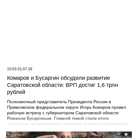
15:03 01.07.26
Комаров и Бусаргин обсудили развитие
Саратовской области: ВРП достиг 1,6 трлн
рублей
Полномочный представитель Президента России в
Приволжском федеральном округе Игорь Комаров провел
рабочую встречу с губернатором Саратовской области
Романом Бусаргиным. Главной темой стали итоги
социально-экономического развития региона и реализация
национальных проектов. По данным областного
правительства, в 2025 году экономика Саратовской области
i