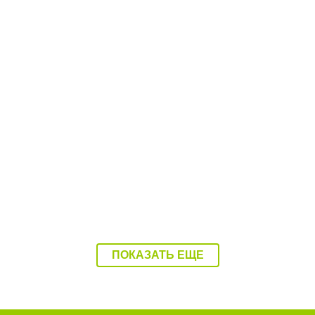
10:56 22.06.26
Жители балаковского села озвучили главные
проблемы
ПОКАЗАТЬ ЕЩЕ