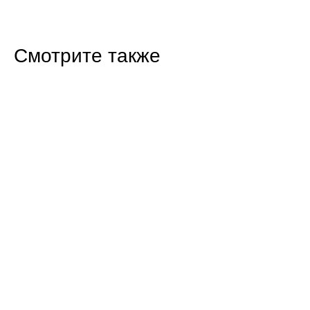
Смотрите также
14:27 22.07.26
Госдума ввела импортный демпфер для
топлива