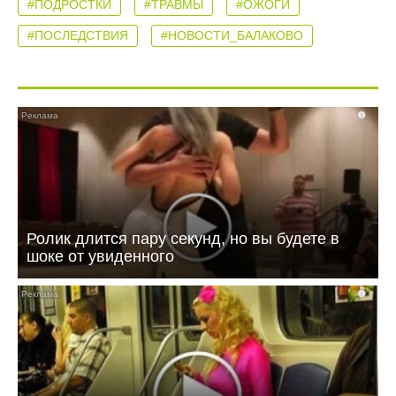
#ПОДРОСТКИ
#ТРАВМЫ
#ОЖОГИ
#ПОСЛЕДСТВИЯ
#НОВОСТИ_БАЛАКОВО
i
Ролик длится пару секунд, но вы будете в
шоке от увиденного
i