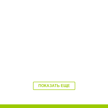
15:22 08.06.26
Безопасность в парках Балаково проверили
пожарные
ПОКАЗАТЬ ЕЩЕ