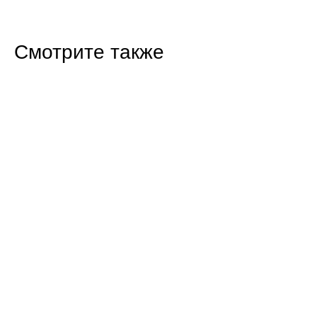
Смотрите также
11:39 24.07.26
Ребенок пытался разжечь коптильню
бензином. Он в больнице