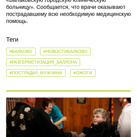
«Балаковскую городскую клиническую
больницу». Сообщается, что врачи оказывают
пострадавшему всю необходимую медицинскую
помощь.
Теги
#БАЛКОВО
#НОВОСТИБАЛКОВО
#РАЗГЕРМЕТИЗАЦИЯ_БАЛЛОНА
#ПОСТРАДАЛ_МУЖЧИНА
#ОЖОГИ
i