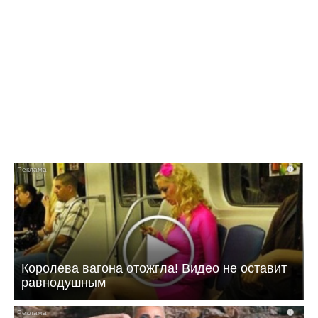
08:22 22.07.26
После двух пожаров в Балаково проверят
уличные торговые объекты
i
Королева вагона отожгла! Видео не оставит
равнодушным
i