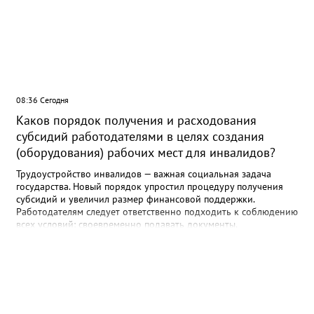
08:36 Сегодня
Каков порядок получения и расходования
субсидий работодателями в целях создания
(оборудования) рабочих мест для инвалидов?
Трудоустройство инвалидов — важная социальная задача
государства. Новый порядок упростил процедуру получения
субсидий и увеличил размер финансовой поддержки.
Работодателям следует ответственно подходить к соблюдению
всех условий: своевременно подавать документы,
использовать средства по назначению и обеспечивать
сохранность рабочих мест. Прокуратура осуществляет надзор
за соблюдением прав инвалидов и готова оказать содействие
в случае выявления нарушений. Кто может получить субсидию?
Право на получение финансовой поддержки имеют
юридические лица и индивидуальные предприниматели,
трудоустроившие на специально оборудованное рабочее