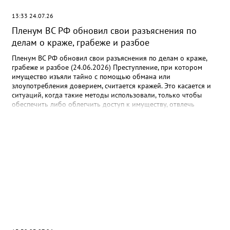
13:33 24.07.26
Пленум ВС РФ обновил свои разъяснения по
делам о краже, грабеже и разбое
Пленум ВС РФ обновил свои разъяснения по делам о краже,
грабеже и разбое (24.06.2026) Преступление, при котором
имущество изъяли тайно с помощью обмана или
злоупотребления доверием, считается кражей. Это касается и
ситуаций, когда такие методы использовали, только чтобы
обеспечить либо облегчить доступ к имуществу, отвлечь
внимание. Если деньги со счетов потерпевшего тайно изымали
несколькими списаниями с общим умыслом на хищение, то это
единая продолжаемая кража. Речь идет о ее совершении,
например, организованной группой или в особо крупном
размере с учетом общей суммы изъятого имущества.
Предметами хищения могут быть в том числе цифровые рубли
и права, а также бездокументарные ценные бумаги. Документ:
Постановление Пленума ВС РФ от 16.06.2026 N 19