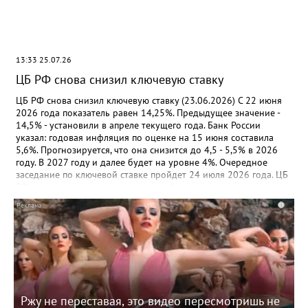
обслуживающем банке в стране регистрации (инкорпорации).
Из данных о российских и иностранных организациях,
физлицах исключат: - данные об их недвижимости и
транспорте. Будут отражать сведения о постановке на учет
(снятии с учета) по месту нахождения недвижимости или
13:33 25.07.26
транспорта; - дату последней сдачи отчетности в инспекцию; -
дату начала применения УСН российской организацией, дату
ЦБ РФ снова снизил ключевую ставку
из заявления ИП о начале (окончании) применения УСН, в т.ч.
патента. Приказ вступит в силу 16 июля 2026 года. Документ:
ЦБ РФ снова снизил ключевую ставку (23.06.2026) С 22 июня
Приказ ФНС России от 15.05.2026 N ЕД-1-14/315@
2026 года показатель равен 14,25%. Предыдущее значение -
14,5% - установили в апреле текущего года. Банк России
указал: годовая инфляция по оценке на 15 июня составила
5,6%. Прогнозируется, что она снизится до 4,5 - 5,5% в 2026
году. В 2027 году и далее будет на уровне 4%. Очередное
заседание по ключевой ставке пройдет 24 июля 2026 года. ЦБ
РФ примет решение исходя из устойчивости замедления
инфляции, динамики инфляционных ожиданий, а также
i
оценки рисков со стороны внешних и внутренних условий.
Документ: Информация Банка России от 19.06.2026
Ржу не переставая, это видео пересмотришь не