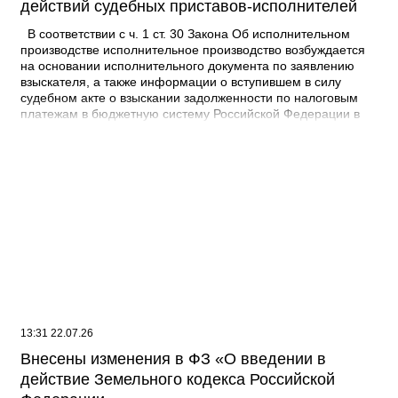
действий судебных приставов-исполнителей
В соответствии с ч. 1 ст. 30 Закона Об исполнительном
производстве исполнительное производство возбуждается
на основании исполнительного документа по заявлению
взыскателя, а также информации о вступившем в силу
судебном акте о взыскании задолженности по налоговым
платежам в бюджетную систему Российской Федерации в
отношении физического лица, направленной налоговым
органом и содержащей требование о взыскании с этого
физического лица задолженности по налоговым платежам в
бюджетную систему Российской Федерации, в форме
электронного документа, если иное не установлено
настоящим Федеральным законом. В соответствии с
требованиями Федерального закона об исполнительном
производстве в процессе исполнения требований
исполнительных документов судебный пристав-исполнитель
вправе совершать действия, направленные на создание
условий для применения мер принудительного исполнения,
а равно на понуждение должника к полному, правильному и
своевременному исполнению требований, содержащихся в
13:31 22.07.26
исполнительном документе - исполнительные действия, а
также действия, указанные в исполнительном документе,
Внесены изменения в ФЗ «О введении в
или действия, совершаемые судебным приставом-
действие Земельного кодекса Российской
исполнителем в целях получения с должника имущества, в