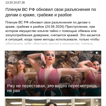
13:33 24.07.26
Пленум ВС РФ обновил свои разъяснения по
делам о краже, грабеже и разбое
Пленум ВС РФ обновил свои разъяснения по делам о
краже, грабеже и разбое (24.06.2026) Преступление, при
котором имущество изъяли тайно с помощью обмана или
злоупотребления доверием, считается кражей. Это касается
и ситуаций, когда такие методы использовали, только чтобы
обеспечить либо облегчить доступ к имуществу, отвлечь
внимание. Если деньги со счетов потерпевшего тайно
изымали несколькими списаниями с общим умыслом на
i
хищение, то это единая продолжаемая кража. Речь идет о
ее совершении, например, организованной группой или в
особо крупном размере с учетом общей суммы изъятого
имущества. Предметами хищения могут быть в том числе
цифровые рубли и права, а также бездокументарные
ценные бумаги. Документ: Постановление Пленума ВС РФ
от 16.06.2026 N 19
Ржу не переставая, это видео пересмотришь
не раз
i