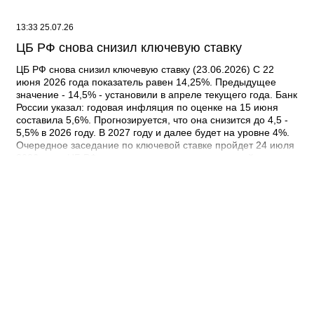
организациях, физлицах исключат: - данные об их
недвижимости и транспорте. Будут отражать сведения о
13:33 25.07.26
постановке на учет (снятии с учета) по месту нахождения
недвижимости или транспорта; - дату последней сдачи
ЦБ РФ снова снизил ключевую ставку
отчетности в инспекцию; - дату начала применения УСН
российской организацией, дату из заявления ИП о начале
ЦБ РФ снова снизил ключевую ставку (23.06.2026) С 22
(окончании) применения УСН, в т.ч. патента. Приказ
июня 2026 года показатель равен 14,25%. Предыдущее
вступит в силу 16 июля 2026 года. Документ: Приказ ФНС
значение - 14,5% - установили в апреле текущего года. Банк
России от 15.05.2026 N ЕД-1-14/315@
России указал: годовая инфляция по оценке на 15 июня
составила 5,6%. Прогнозируется, что она снизится до 4,5 -
5,5% в 2026 году. В 2027 году и далее будет на уровне 4%.
Очередное заседание по ключевой ставке пройдет 24 июля
2026 года. ЦБ РФ примет решение исходя из устойчивости
замедления инфляции, динамики инфляционных ожиданий,
а также оценки рисков со стороны внешних и внутренних
условий. Документ: Информация Банка России от
19.06.2026