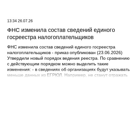
13:34 26.07.26
ФНС изменила состав сведений единого
госреестра налогоплательщиков
ФНС изменила состав сведений единого госреестра
налогоплательщиков - приказ опубликован (23.06.2026)
Утвердили новый порядок ведения реестра. По сравнению
с действующим порядком можно выделить такие
изменения: - в сведениях об организациях будут указывать
меньше данных из ЕГРЮЛ. Например, не станут отражать
сведения об учредителях (участниках), о лице,
действующем от имени организации без доверенности, о
возбуждении дела о банкротстве, принятом решении об
исключении из ЕГРЮЛ и т.д.; - в сведения о физлицах
включат данные о постановке на учет (снятии с учета) как
плательщика ПСН и НПД; - в сведения об иностранных
организациях добавят данные о постановке на учет (снятии
с учета) как налогового агента, из-за открытия счета в
российском банке, информацию о руководителе,
обслуживающем банке в стране регистрации
(инкорпорации). Из данных о российских и иностранных