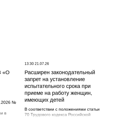
в 2026
 на
ие по
юля 2026
сходя из
яции,
ний, а
ы
России
13:30 21.07.26
З «О
Расширен законодательный
запрет на установление
испытательного срока при
приеме на работу женщин,
имеющих детей
5.2026 №
В соответствии с положениями статьи
и в
70 Трудового кодекса Российской
Федерации при заключении трудового
асно
договора в нем по соглашению сторон
ериод
может быть предусмотрено условие об