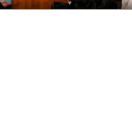
ься вы будете долго
ди вытворяют, когда их не видят...