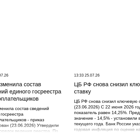
07.26
13:33 25.07.26
зменила состав
ЦБ РФ снова снизил кл
ний единого госреестра
ставку
оплательщиков
ЦБ РФ снова снизил ключевую 
(23.06.2026) С 22 июня 2026 го
енила состав сведений
показатель равен 14,25%. Пре
 госреестра
значение - 14,5% - установили 
лательщиков - приказ
текущего года. Банк России ука
ован (23.06.2026) Утвердили
годовая инфляция по оценке н
орядок ведения реестра. По
июня составила 5,6%. Прогнози
ию с действующим порядком