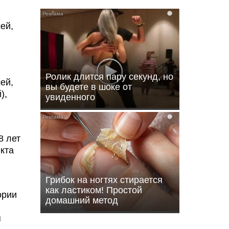
i
ей,
Ролик длится пару секунд, но
ей,
вы будете в шоке от
),
увиденного
i
8 лет
екта
Грибок на ногтях стирается
как ластиком! Простой
ории
домашний метод
я