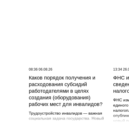
08:36 06.08.26
13:34 26.
Каков порядок получения и
ФНС и
расходования субсидий
сведе
работодателями в целях
налог
создания (оборудования)
ФНС изм
рабочих мест для инвалидов?
единого
налогоп
Трудоустройство инвалидов — важная
опублик
социальная задача государства. Новый
новый п
порядок упростил процедуру получения
сравнен
субсидий и увеличил размер