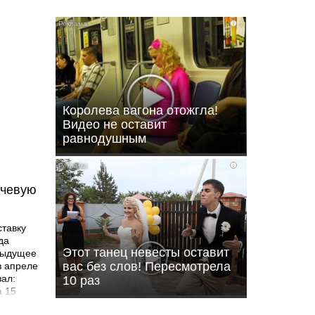
i
Королева вагона отожгла!
Видео не оставит
равнодушным
i
ючевую
ставку
да
Этот танец невесты оставит
дыдущее
вас без слов! Пересмотрела
в апреле
зал:
10 раз
а 15
руется,