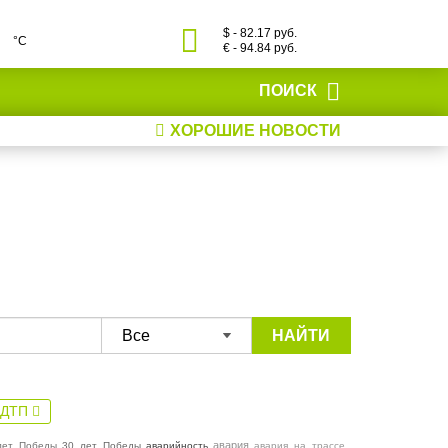
$ - 82.17 руб.
°С
€ - 94.84 руб.
ПОИСК
ХОРОШИЕ НОВОСТИ
НАЙТИ
#ДТП
авария
лет_Победы
30_лет_Победы
аварийность
авария_на_трассе