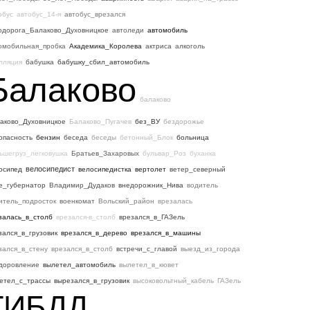
обус
автобус_14-я
автобус_врезался
одорога_Балаково_Духовницкое
автоледи
автомобиль
омобильная_пробка
Академика_Королева
актриса
алкоголь
лляция
бабушка
бабушку_сбил_автомобиль
Балаково
балаково
аково_Духовницкое
Балаково_Пугачев
без_ВУ
бездорожье
опасность
бензин
беседа
беседы
бетонный_Блок
больница
ьшегруз_легковушка
Братьев_Захаровых
бульвар_Роз
буханка
велосипедист
осипед
велосипедистка
вертолет
ветер_северный
е_губернатор
Владимир_Дудаков
внедорожник_Нива
водитель
итель_подросток
военкомат
Вольский_район
врезалась
залась_в_столб
врезался-в_столб
врезался_в_ГАЗель
зался_в_грузовик
врезался_в_дерево
врезался_в_машины
зался_в_стену
врезался_в_столб
встречи_с_главой
выезд_из_города
доровление
вылетел_автомобиль
вылетел_в_кювет
етел_с_трассы
вырезался_в_грузовик
высоковольтный_кабель
ГАЗель
ГИБДД