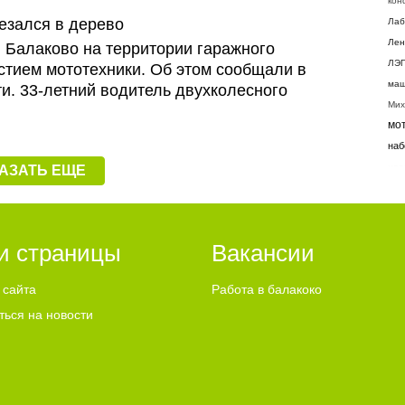
кон
езался в дерево
Лаб
Лен
в Балаково на территории гаражного
ЛЭ
стием мототехники. Об этом сообщали в
маш
и. 33-летний водитель двухколесного
Мих
мо
наб
нае
АЗАТЬ ЕЩЕ
Нат
нет
нет
и страницы
Вакансии
 сайта
Работа в балакоко
н
ться на новости
ноы
оди
пен
пер