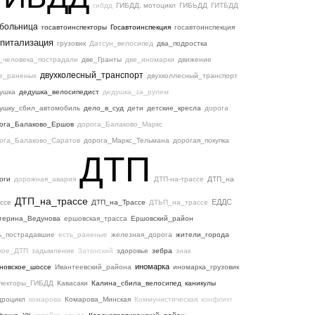
гибдд
ГИБДД. мотоцикл
ГИБЬДД
ГИТБДД
рбольница
госавтоинспекторы
Госавтоинспекция
госавтоинспекция
спитализация
грузовик
Датсун_велосипед
два_подростка
_человека_пострадали
две_Гранты
две_иномарки
движение
двухколесный_транспорт
е_раненых
двухколлесный_транспорт
ушка
дедушка_велосипедист
дедушка_за_рулем
ушку_сбил_автомобиль
дело_в_суд
дети
детские_кресла
дорога
ога_Балаково_Ершов
дорога_Балаково_Маркс
ога_Балаково_Саратов
дорога_Маркс_Тельмана
дорогая_покупка
ДТП
оги
дорожная_авария
ДТП-на-трассе
ДТП_на
ДТП_на_трассе
ЕДДС
ссе
ДТП_на_Трассе
ДТЬП_на_трассе
терина_Ведунова
ершовская_трасса
Ершовский_район
ь_пострадавшие
есть_раненые
железная_дорога
жители_города
кое_ДТП
задымление
Затонский
здоровье
зебра
знак
иномарка
новское_шоссе
Ивантеевский_района
иномарка_грузовик
пекторы_ГИБДД
Кавасаки
Калина_сбила_велосипед
каникулы
дроцикл
комарова
Комарова_Минская
Коммунистическая
конфликт