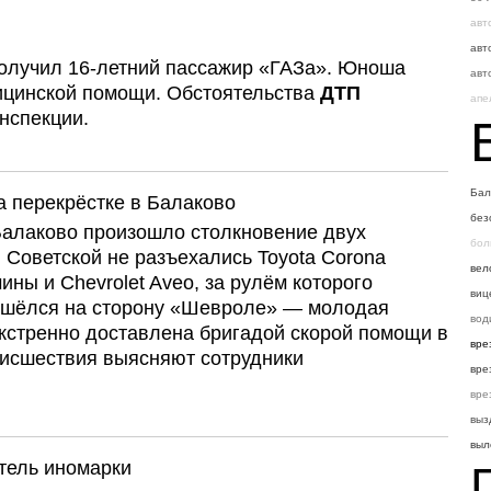
авт
авт
 получил 16-летний пассажир «ГАЗа». Юноша
авт
ицинской помощи. Обстоятельства
ДТП
апе
нспекции.
Бал
 перекрёстке в Балаково
без
в Балаково произошло столкновение двух
бол
 Советской не разъехались Toyota Corona
вел
ны и Chevrolet Aveo, за рулём которого
виц
ришёлся на сторону «Шевроле» — молодая
вод
кстренно доставлена бригадой скорой помощи в
вре
оисшествия выясняют сотрудники
вре
вре
выз
выл
тель иномарки