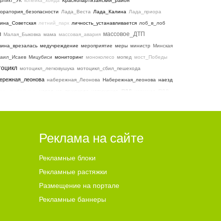
фликт_УК
копейка_хонда
Краснопартизанский_район
оратория_безопасности
Лада_Веста
Лада_Калина
Лада_приора
ина_Советская
летний_парк
личность_устанавливается
лоб_в_лоб
массовое_ДТП
П
Малая_Быковка
мама
массовая_авария
ина_врезалась
медучреждение
мероприятие
меры
министр
Минская
аил_Исаев
Мицубиси
мониторинг
моноколесо
мопед
мост_Победы
тоцикл
мотоцикл_легковушука
мотоцикл_сбил_пешехода
ережная_леонова
набережная_Леонова
Набережная_леонова
наезд
зд_на_бабушку
наезд_на_пешехода
нарушение_ПДД
нарушил_ПДД
альино
не_разъехались
невнимательность
_водительского_удостоверения
нет_ВУ
нет_пострадавших
резвый_водитель
Нива_Шевроле
Реклама на сайте
новости_Балаково
Рекламные блоки
овости_балаково
новость_Балаково
ночь
Рекламные растяжки
вости_Балаково
нужна_помощь
обвинительное_заключение
Размещение на портале
н_погиб
оперштаб
отопление
очевидцы
очереди
ПДД
пенсиоенрка
Рекламные баннеры
сионер_за_рулем
пенсионеры
первернулся_автомобиль
вый_месяц
перевернулась_машина
перевернулся
перевернулся