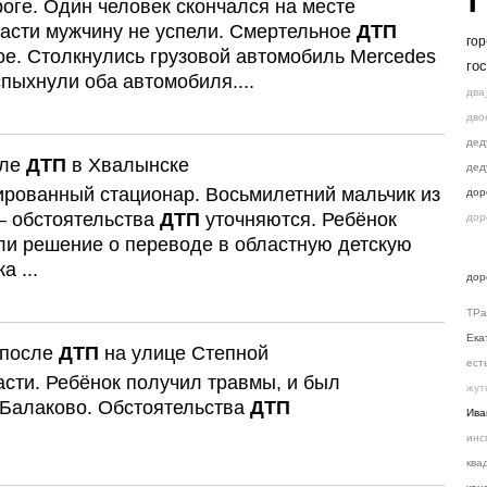
роге. Один человек скончался на месте
асти мужчину не успели. Смертельное
ДТП
го
ое. Столкнулись грузовой автомобиль Mercedes
го
спыхнули оба автомобиля....
два
дво
дед
сле
ДТП
в Хвалынске
дед
зированный стационар. Восьмилетний мальчик из
дор
— обстоятельства
ДТП
уточняются. Ребёнок
дор
ли решение о переводе в областную детскую
 ...
дор
ТРа
Ека
 после
ДТП
на улице Степной
ест
асти. Ребёнок получил травмы, и был
жут
 Балаково. Обстоятельства
ДТП
Ива
инс
ква