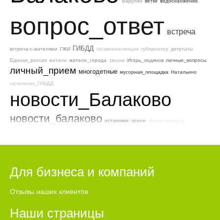
Барулин
ветки
водоснабжение
вопрос_ответ
встреча
ГИБДД
встреча-с-жителями
ГЖИ
госавтоинспекция
губернатор
депутаты
Единая_россия
жители
жители_города
звонки
Игорь_лодянов
личные_вопросы
личный_прием
многодетные
мусорная_площадка
Натальино
начальник_ГИБДД
новости_Балаково
новости_балаково
остановки
прием
прием-граждан
прямая_линия
проблемы
прием_граждан
Прямая_линия
СВО
разговор
Сергей_Барулин
Т_Плюс
уборка_снега
участники_СВО
участники_сво
школа_12
Для бизнеса и компаний
Отзывы наших клиентов
Наши страницы