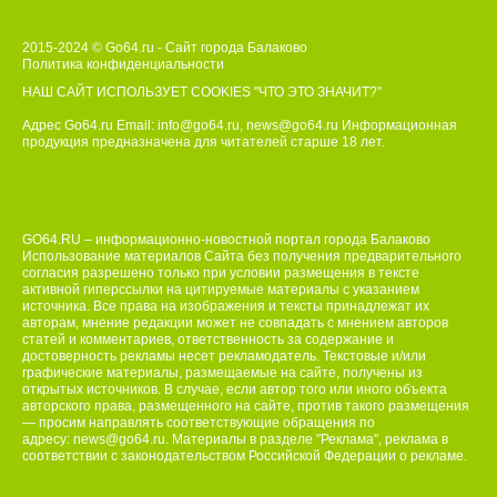
2015-2024 © Go64.ru - Сайт города Балаково
Политика конфиденциальности
НАШ САЙТ ИСПОЛЬЗУЕТ COOKIES
"ЧТО ЭТО ЗНАЧИТ?"
Адрес Go64.ru Email:
info@go64.ru
,
news@go64.ru
Информационная
продукция предназначена для читателей ст
а
рше 18 лет.
GO64.RU – информационно-новостной портал города Балаково
Использование материалов Сайта без получения предварительного
согласия разрешено только при условии размещения в тексте
активной гиперссылки на цитируемые материалы с указанием
источника. Все права на изображения и тексты принадлежат их
авторам, мнение редакции может не совпадать с мнением авторов
статей и комментариев, ответственность за содержание и
достоверность рекламы несет рекламодатель. Текстовые и/или
графические материалы, размещаемые на сайте, получены из
открытых источников. В случае, если автор того или иного объекта
авторского права, размещенного на сайте, против такого размещения
— просим направлять соответствующие обращения по
адресу:
news@go64.ru
. Материалы в разделе "Реклама", реклама в
соответствии с законодательством Российской Федерации о рекламе.