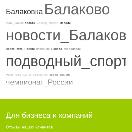
Балаково
Балаковка
знай_наших
золото
мастер_спорта
медали
новости_Балаков
Первенство_России
плавание
Победа
победители
подводный_спорт
Раменское
Санкт_Петербург
соревнования
чемпионат_России
Для бизнеса и компаний
Отзывы наших клиентов