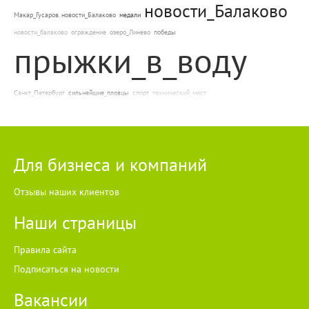
новости_Балаково
Макар_Гусаров. новости_Балаково
медали
новости_балаково
ограждение
озеро_Линево
победы
прыжки_в_воду
Санкт_Петербург
сильнейшие_пловцы
спорт
технический_мост
Для бизнеса и компаний
Отзывы наших клиентов
Наши страницы
Правила сайта
Подписаться на новости
Вакансии