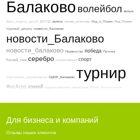
Балаково
волейбол
вольск
День_защиты_детей
ДРОЗД
золото
легкая_атлетика
Лед_и_Пламя
Лед_Пламя
ледовый_дворец
новвости_Балаково
новости_Балаково
новости_балаково
победа
Первенство
Пугачев
серебро
спорт
Русский_танк
соревнования
турнир
спортивные_соревнования
СШОР_Балаково
ФосАгро
хоккей
художественная_гимнастика
Юрий_Красильников
Для бизнеса и компаний
Отзывы наших клиентов