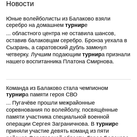
Новости
Юные волейболисты из Балаково взяли
серебро на домашнем
турнир
е
... областного центра не оставила шансов,
оставив балаковцам серебро. Бронза уехала в
Сызрань, а саратовский дубль замкнул
четверку. Лучшим подающим
турнир
а признали
нашего воспитанника Платона Смирнова.
Команда из Балаково стала чемпионом
турнир
а памяти героя СВО
... Пугачёве прошли межрайонные
соревнования по волейболу, посвящённые
памяти участника специальной военной
операции Сергея Заграничнова. В
турнир
е
приняли участие девять команд из пяти