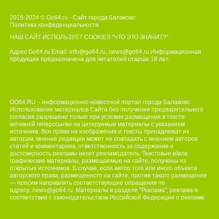
2015-2024 © Go64.ru - Сайт города Балаково
Политика конфиденциальности
НАШ САЙТ ИСПОЛЬЗУЕТ COOKIES
"ЧТО ЭТО ЗНАЧИТ?"
Адрес Go64.ru Email:
info@go64.ru
,
news@go64.ru
Информационная
продукция предназначена для читателей ст
а
рше 18 лет.
GO64.RU – информационно-новостной портал города Балаково
Использование материалов Сайта без получения предварительного
согласия разрешено только при условии размещения в тексте
активной гиперссылки на цитируемые материалы с указанием
источника. Все права на изображения и тексты принадлежат их
авторам, мнение редакции может не совпадать с мнением авторов
статей и комментариев, ответственность за содержание и
достоверность рекламы несет рекламодатель. Текстовые и/или
графические материалы, размещаемые на сайте, получены из
открытых источников. В случае, если автор того или иного объекта
авторского права, размещенного на сайте, против такого размещения
— просим направлять соответствующие обращения по
адресу:
news@go64.ru
. Материалы в разделе "Реклама", реклама в
соответствии с законодательством Российской Федерации о рекламе.