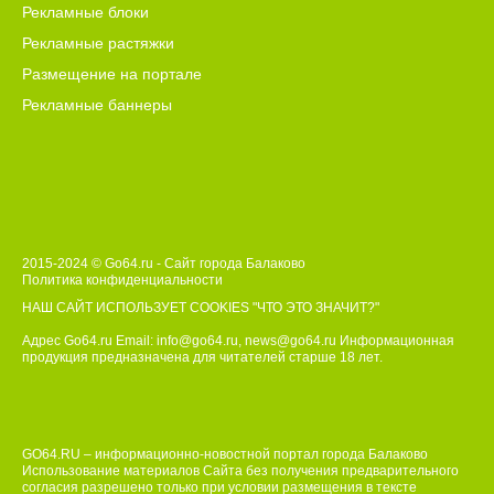
Рекламные блоки
Рекламные растяжки
Размещение на портале
Рекламные баннеры
2015-2024 © Go64.ru - Сайт города Балаково
Политика конфиденциальности
НАШ САЙТ ИСПОЛЬЗУЕТ COOKIES
"ЧТО ЭТО ЗНАЧИТ?"
Адрес Go64.ru Email:
info@go64.ru
,
news@go64.ru
Информационная
продукция предназначена для читателей ст
а
рше 18 лет.
GO64.RU – информационно-новостной портал города Балаково
Использование материалов Сайта без получения предварительного
согласия разрешено только при условии размещения в тексте