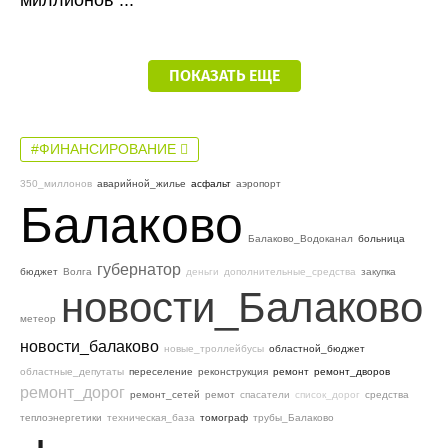
миллионов ...
ПОКАЗАТЬ ЕЩЕ
#ФИНАНСИРОВАНИЕ
350_миллонов
аварийной_жилье
асфальт
аэропорт
Балаково
Балаково_Водоканал
больница
губернатор
бюджет
Волга
деньги
дополнительные_средства
закупка
новости_Балаково
метеор
новости_балаково
новые_троллейбусы
областной_бюджет
областные_депутаты
переселение
реконструкция
ремонт
ремонт_дворов
ремонт_дорог
ремонт_сетей
ремот
спасатели
список_дорог
средства
теплоэнергетики
техническая_база
томограф
трубы_Балаково