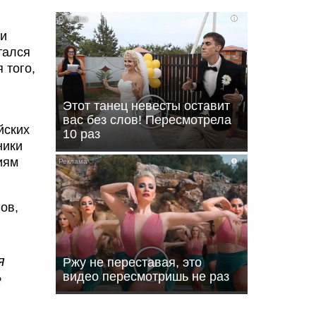
i
 и
тался
 того,
Этот танец невесты оставит
вас без слов! Пересмотрела
йских
10 раз
ники
иям
i
ов,
я
Ржу не переставая, это
видео пересмотришь не раз
е