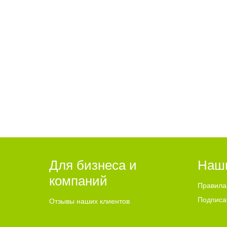
Жительницу Балаково
Водит
ограбили в Балаково
покал
Для бизнеса и
Наш
компаний
Правила
Подписа
Отзывы наших клиентов