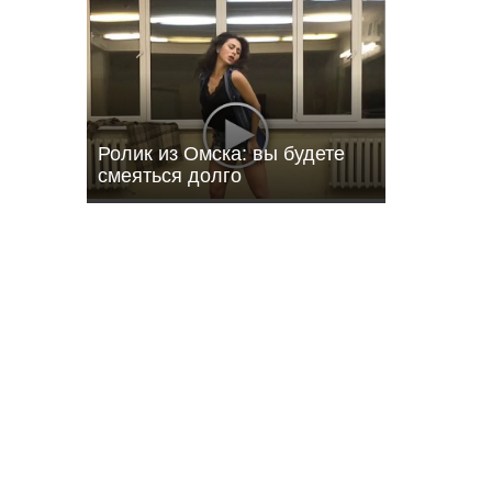
т о
фону
Ролик из Омска: вы будете
смеяться долго
09:32 03.08.26