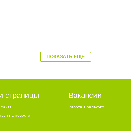
ель катера, который
Ребенка на Волге пере
ечил ребенка, был пьян
катер
ПОКАЗАТЬ ЕЩЕ
и страницы
Вакансии
 сайта
Работа в балакоко
ться на новости