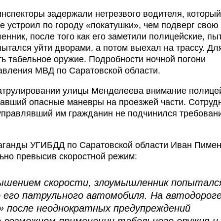
инспекторы задержали нетрезвого водителя, который
е устроил по городу «покатушки», чем подверг свою
нник, после того как его заметили полицейские, пы
ытался уйти дворами, а потом выехал на трассу. Для
ть табельное оружие. Подробности ночной погони
равления МВД по Саратовской области.
 патрулировании улицы Менделеева внимание полице
авший опасные маневры на проезжей части. Сотруд
 управлявший им гражданин не подчинился требован
паганды УГИБДД по Саратовской области Иван Пимен
льно превысив скоростной режим:
вышением скорости, злоумышленник попыталс
 его патрульного автомобиля. На автодорог
» после неоднократных предупреждений