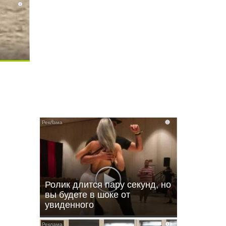
i
i
i
Ролик длится пару секунд, но
вы будете в шоке от
увиденного
i