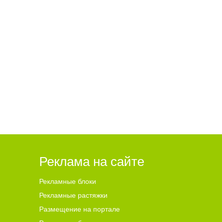
ехал
Балаковец лишился денег
после застолья со знакомой
Реклама на сайте
Рекламные блоки
Рекламные растяжки
Размещение на портале