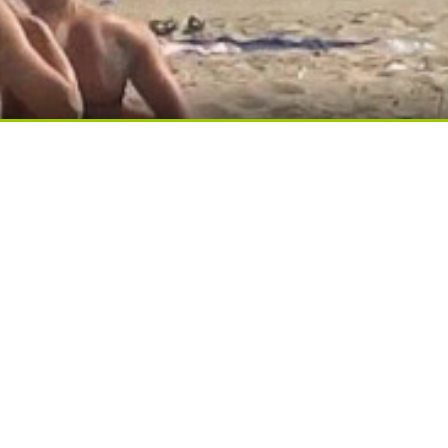
ди вытворяют, когда их не видят...
ься вы будете долго