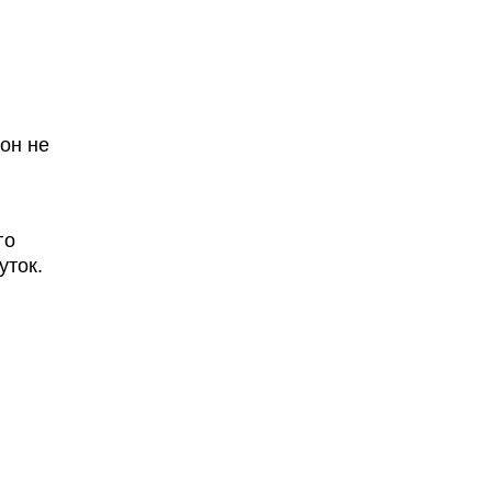
он не
го
уток.