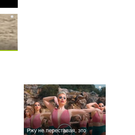
i
i
i
Ржу не переставая, это