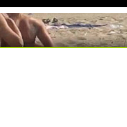
ди вытворяют, когда их не видят...
ься вы будете долго