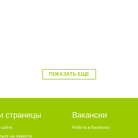
.08.26
11:17 04.08.26
льницу Балаково
Водитель катера, котор
или в Балаково
покалечил ребенка, был
ПОКАЗАТЬ ЕЩЕ
и страницы
Вакансии
 сайта
Работа в балакоко
ться на новости