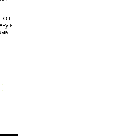
. Он
ену и
ома.