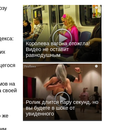
озу
i
декса:
Королева вагона отожгла!
Видео не оставит
их
равнодушным
щегося
i
мов на
а своей
Ролик длится пару секунд, но
вы будете в шоке от
увиденного
о же
 им