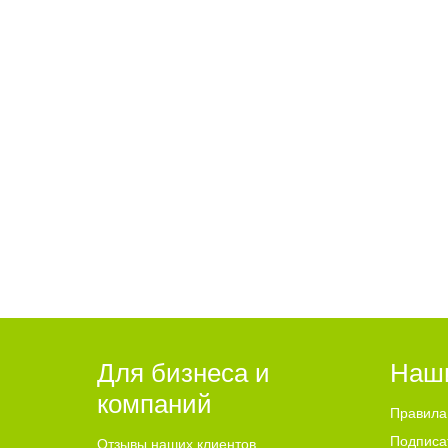
16:47 05.08.26
15:01 05
Балаковцам напоминают о
Жите
схемах обмана по телефону
ограб
Для бизнеса и
Наш
компаний
Правила
Подписа
Отзывы наших клиентов