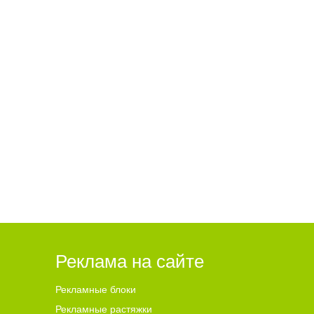
16:07 03.08.26
ый
Ребенка на Волге переехал
 пьян
катер
Реклама на сайте
Рекламные блоки
Рекламные растяжки