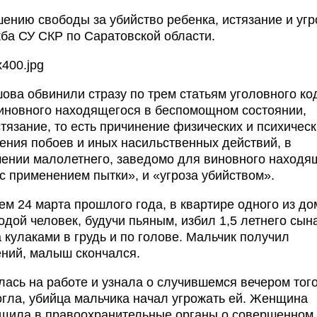
ению свободы за убийство ребенка, истязание и угр
ба СУ СКР по Саратовской области.
ова обвинили стразу по трем статьям уголовного ко
виновного находящегося в беспомощном состоянии,
тязание, то есть причинение физических и психическ
ения побоев и иных насильственных действий, в
ошении малолетнего, заведомо для виновного находя
с применением пытки», и «угроза убийством».
ем 24 марта прошлого года, в квартире одного из до
ой человек, будучи пьяным, избил 1,5 летнего сын
 кулаками в грудь и по голове. Мальчик получил
ний, малыш скончался.
ась на работе и узнала о случившемся вечером тог
огла, убийца мальчика начал угрожать ей. Женщина
общила в правоохранительные органы о совершенном