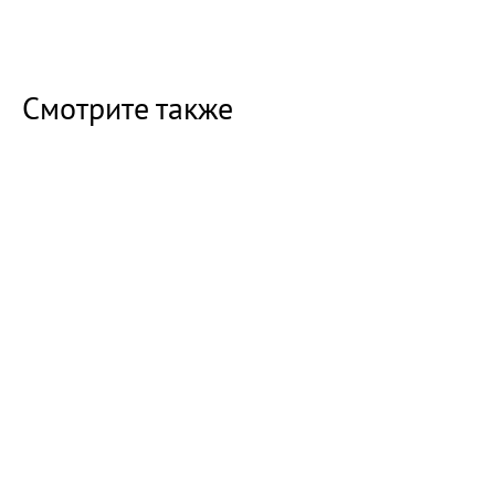
Смотрите также
14:27 Сегодня
Массовое браконьерство на реке Балаковка