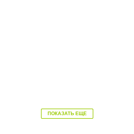
09:32 03.08.26
Балаковец лишился денег после застолья со
знакомой
ПОКАЗАТЬ ЕЩЕ