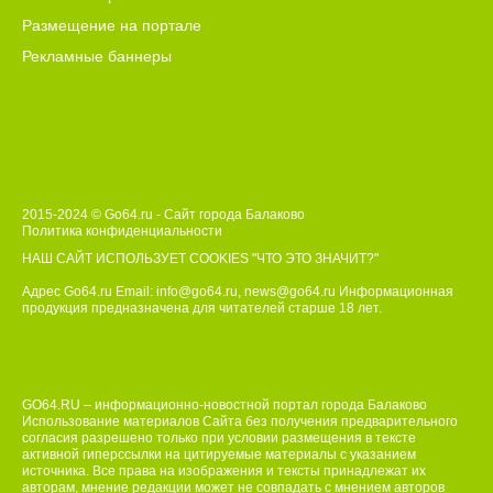
Размещение на портале
Рекламные баннеры
2015-2024 © Go64.ru - Сайт города Балаково
Политика конфиденциальности
НАШ САЙТ ИСПОЛЬЗУЕТ COOKIES
"ЧТО ЭТО ЗНАЧИТ?"
Адрес Go64.ru Email:
info@go64.ru
,
news@go64.ru
Информационная
продукция предназначена для читателей ст
а
рше 18 лет.
GO64.RU – информационно-новостной портал города Балаково
Использование материалов Сайта без получения предварительного
согласия разрешено только при условии размещения в тексте
активной гиперссылки на цитируемые материалы с указанием
источника. Все права на изображения и тексты принадлежат их
авторам, мнение редакции может не совпадать с мнением авторов