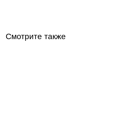
Смотрите также
17:06 Сегодня
Полицейские и общественники провели урок
безопасности в балаковском лагере