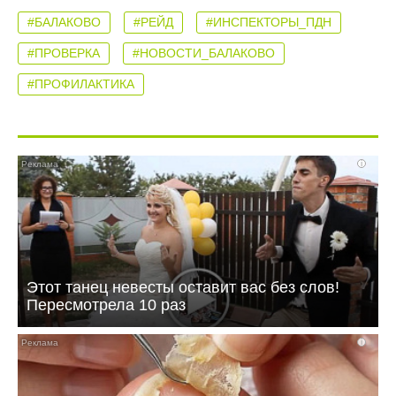
#БАЛАКОВО
#РЕЙД
#ИНСПЕКТОРЫ_ПДН
#ПРОВЕРКА
#НОВОСТИ_БАЛАКОВО
#ПРОФИЛАКТИКА
i
Этот танец невесты оставит вас без слов!
Пересмотрела 10 раз
i