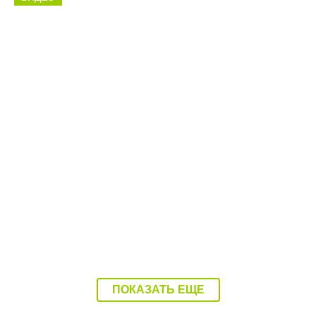
11:17 04.08.26
Водитель катера, который покалечил
ребенка, был пьян
ПОКАЗАТЬ ЕЩЕ