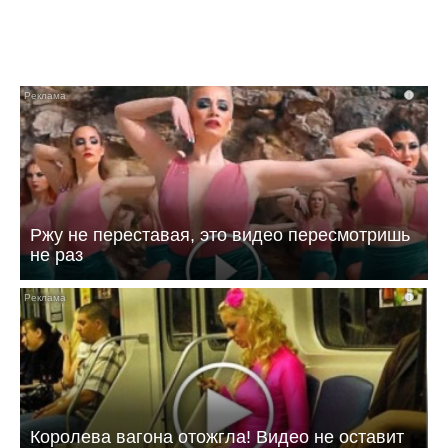
i
Ржу не переставая, это видео пересмотришь
не раз
i
Королева вагона отожгла! Видео не оставит