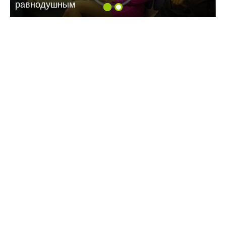
равнодушным
08:12 06.08.26
Чиновница из Балаково получала взятки от
опекунов-садистов