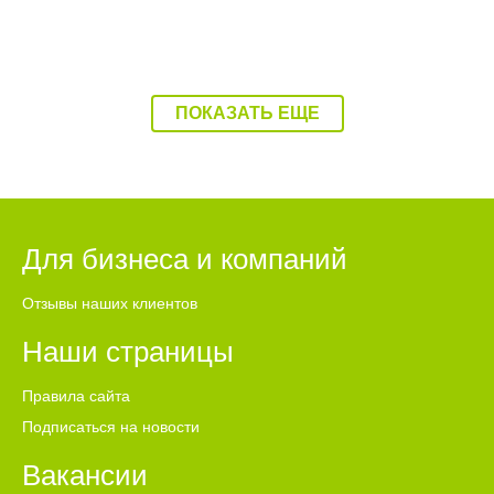
всегда доступны сложные и дорогостоящие ИТ-системы. По
его словам, МТС Optimus помогает систематизировать
данные, расшифровывать разговоры, контролировать
задачи и работать с клиентской базой. Это позволяет
предпринимателям экономить время и не терять важную
ПОКАЗАТЬ ЕЩЕ
информацию после переговоров.
Для бизнеса и компаний
Отзывы наших клиентов
Наши страницы
Правила сайта
Подписаться на новости
Вакансии