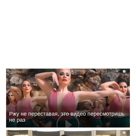
13:16 28.07.26
«Т Плюс» обновила 7,5 км теплосетей в
Балакове для бесперебойного отопления
зимой
i
Ржу не переставая, это видео пересмотришь
не раз
i