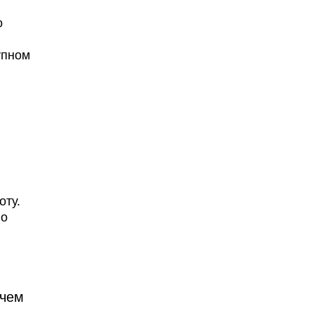
о
упном
оту.
но
 чем