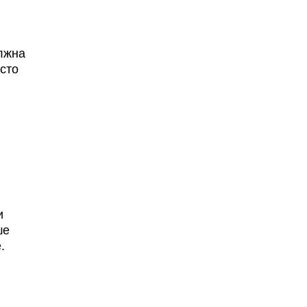
лжна
сто
и
ше
.