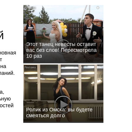
i
й
Этот танец невесты оставит
вас без слов! Пересмотрела
новная
10 раз
т
она
i
паний.
а,
льную
гостей
Ролик из Омска: вы будете
смеяться долго