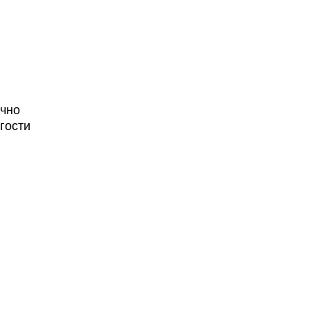
очно
гости