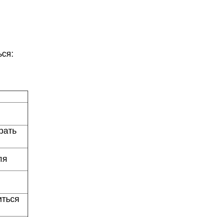
ься:
рать
ля
иться