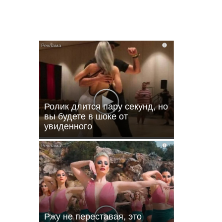
i
i
Ролик длится пару секунд, но
вы будете в шоке от
увиденного
i
 км
 для
ния
Ржу не переставая, это