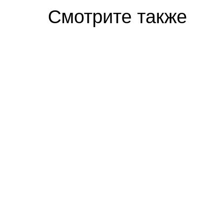
Скрытая камера на пляже Крыма: Что лю
Смотрите также
Ролик длится несколько секунд, а смеят
19:40 31.07.26
16:08 29
В Саратовской области детям
На ул
стала доступна SOS-кнопка
Балак
для связи с родителями
запла
тепл