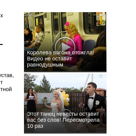
i
-
Королева вагона отожгла!
Видео не оставит
равнодушным
устав,
i
т
стной
Этот танец невесты оставит
вас без слов! Пересмотрела
10 раз