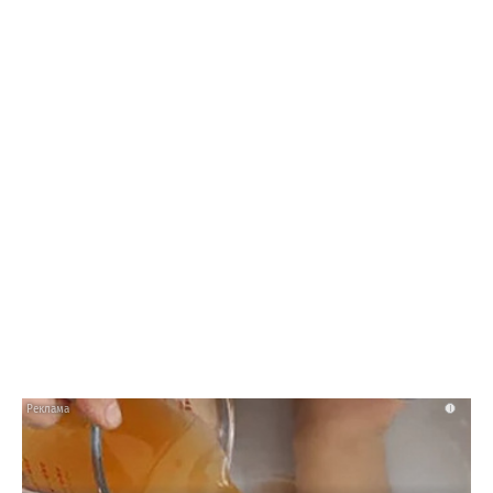
13:16 28.07.26
«Т Плюс» обновила 7,5 км теплосетей в
Балакове для бесперебойного отопления
зимой
i