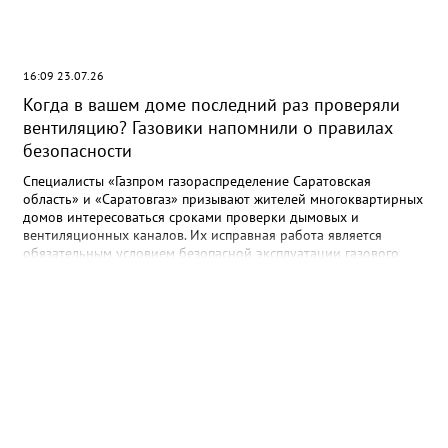
16:09 23.07.26
Когда в вашем доме последний раз проверяли
вентиляцию? Газовики напомнили о правилах
безопасности
Специалисты «Газпром газораспределение Саратовская
область» и «Саратовгаз» призывают жителей многоквартирных
домов интересоваться сроками проверки дымовых и
вентиляционных каналов. Их исправная работа является
обязательным условием безопасной эксплуатации газового
оборудования. Проверки нужны для того, чтобы обнаружить и
устранить возможные неисправности. При отсутствии
достаточной тяги и притока свежего воздуха в жилом
помещении скапливаются продукты сгорания, в числе которых
может быть угарный газ, опасный для жизни и здоровья
человека. Согласно действующему законодательству,
организация проверки дымовых и вентиляционных каналов в
многоквартирных домах возложена на лиц, ответственных за
содержание общего имущества: управляющие компании, ТСЖ,
жилищные кооперативы, а при непосредственном способе