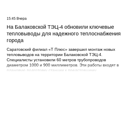
15:45 Вчера
На Балаковской ТЭЦ-4 обновили ключевые
тепловыводы для надежного теплоснабжения
города
Саратовский филиал «Т Плюс» завершил монтаж новых
тепловыводов на территории Балаковской ТЭЦ-4.
Специалисты установили 60 метров трубопроводов
диаметром 1000 и 900 миллиметров. Эти работы входят в
плановую подготовку станции к предстоящему
отопительному сезону и должны повысить надежность
теплоснабжения Балакова в зимний период. Тепловыводы
являются головными участками крупнейших магистральных
теплотрасс города. Именно по ним тепло, вырабатываемое
Балаковской ТЭЦ-4, поступает из котлотурбинного цеха
станции в городскую систему теплоснабжения. От
состояния этих коммуникаций напрямую зависит
стабильность подачи тепла и горячей воды потребителям.
Поэтому обновление таких участков относится к числу
наиболее важных этапов ремонтной кампании. Новые
трубопроводы смонтировали в шахте под станционными