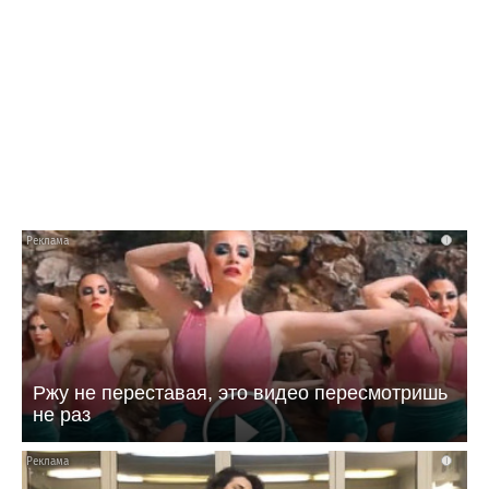
16:08 29.07.26
На улице Вокзальной в Балакове обновили
половину запланированного участка
тепломагистрали
i
Ржу не переставая, это видео пересмотришь
не раз
i