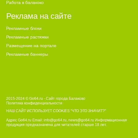
данные, расшифровывать разговоры, контролировать
Работа в балакоко
задачи и работать с клиентской базой. Это позволяет
предпринимателям экономить время и не терять важную
Реклама на сайте
информацию после переговоров.
Рекламные блоки
Рекламные растяжки
Размещение на портале
Рекламные баннеры
2015-2024 © Go64.ru - Сайт города Балаково
Политика конфиденциальности
НАШ САЙТ ИСПОЛЬЗУЕТ COOKIES
"ЧТО ЭТО ЗНАЧИТ?"
Адрес Go64.ru Email:
info@go64.ru
,
news@go64.ru
Информационная
продукция предназначена для читателей ст
а
рше 18 лет.