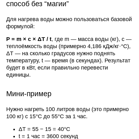
способ без “магии”
Для нагрева воды можно пользоваться базовой
формулой:
P = m × c × ΔT / t
, где m — масса воды (кг), c —
теплоёмкость воды (примерно 4,186 кДж/кг·°C),
ΔT — на сколько градусов нужно поднять
температуру, t — время (в секундах). Результат
будет в кВт, если правильно перевести
единицы.
Мини-пример
Нужно нагреть 100 литров воды (это примерно
100 кг) с 15°C до 55°C за 1 час.
ΔT = 55 − 15 = 40°C
t = 1 час = 3600 секунд