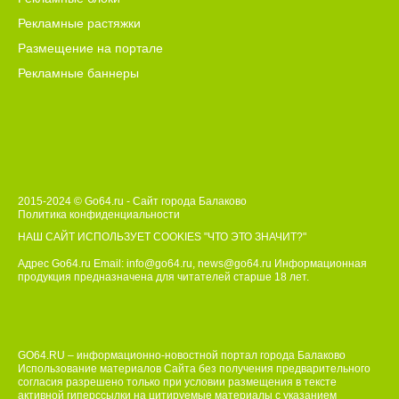
Рекламные растяжки
Размещение на портале
Рекламные баннеры
2015-2024 © Go64.ru - Сайт города Балаково
Политика конфиденциальности
НАШ САЙТ ИСПОЛЬЗУЕТ COOKIES
"ЧТО ЭТО ЗНАЧИТ?"
Адрес Go64.ru Email:
info@go64.ru
,
news@go64.ru
Информационная
продукция предназначена для читателей ст
а
рше 18 лет.
GO64.RU – информационно-новостной портал города Балаково
Использование материалов Сайта без получения предварительного
согласия разрешено только при условии размещения в тексте
активной гиперссылки на цитируемые материалы с указанием