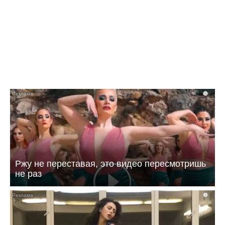
Саратовская область – в числе регионов без
штрафов для «обочечников»
i
Ржу не переставая, это видео пересмотришь
не раз
i