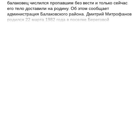
балаковец числился пропавшим без вести и только сейчас
его тело доставили на родину. Об этом сообщает
администрация Балаковского района. Дмитрий Митрофанов
родился 22 марта 1982 года в поселке Береговой
Балаковского района. Получил высшее образование в СГА
по специальности психолог. Погиб 19 марта 2025 года при
выполнении специальных задач. - Выражаю
соболезнования родным и близким Дмитрия
Владимировича. Наш земляк с честью и отвагой исполнил
свой воинский долг. Он был истинным патриотом и проявил
храбрость на поле боя. Мы будем чтить его подвиг, –
выразил соболезнования глава Балаковского района Сергей
Барулин. Прощание с Дмитрием Митрофановым состоится
в поселке Береговой 6 августа в 14:00 у дома, где проживал
погибший участник СВО.
07:27 Сегодня
В Балаково сегодня до +34°С и грозы