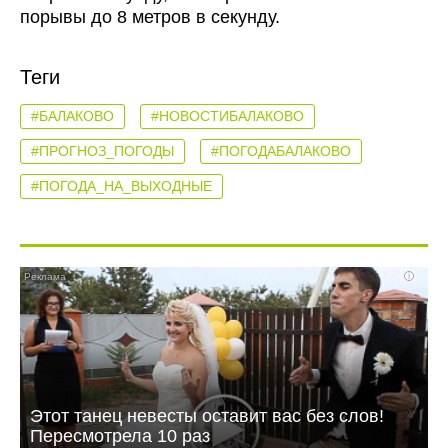
порывы до 8 метров в секунду.
Теги
#БАЛАКОВО
#НОВОСТИБАЛАКОВО
#ПРОГНОЗ_ПОГОДЫ
#ПОГОДАБАЛАКОВО
#ПОГОДА_НА_ВЫХОДНЫЕ
i
Этот танец невесты оставит вас без слов!
Пересмотрела 10 раз