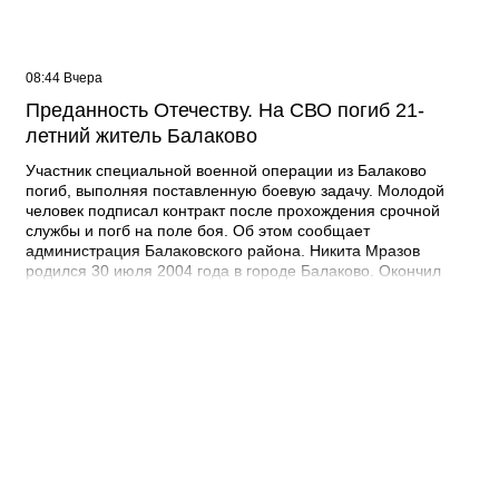
08:44 Вчера
Преданность Отечеству. На СВО погиб 21-
летний житель Балаково
Участник специальной военной операции из Балаково
погиб, выполняя поставленную боевую задачу. Молодой
человек подписал контракт после прохождения срочной
службы и погб на поле боя. Об этом сообщает
администрация Балаковского района. Никита Мразов
родился 30 июля 2004 года в городе Балаково. Окончил
Лабинский аграрный техникум по специальности мастер по
ремонту строительных машин, электросварщик. Погиб 14
июля 2026 года при выполнении специальных задач. ДО
своего 22-го дня рождения он не дожил двух недель. -
Выражаю соболезнования родным и близким Никиты
Андреевича. Наш земляк проявил несгибаемую храбрость и
преданность Отечеству. Его поступок стал символом чести и
героизма, мы будем хранить память о нем как об истинном
патриоте, защищавшем Отчизну, - выразил соболезнования
глава Балаковского района Сергей Барулин. Прощание с
Никитой Мразовым состоится сегодня, 7 августа с 10:00 до