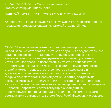
2015-2024 © Go64.ru - Сайт города Балаково
Политика конфиденциальности
НАШ САЙТ ИСПОЛЬЗУЕТ COOKIES
"ЧТО ЭТО ЗНАЧИТ?"
Адрес Go64.ru Email:
info@go64.ru
,
news@go64.ru
Информационная
продукция предназначена для читателей ст
а
рше 18 лет.
GO64.RU – информационно-новостной портал города Балаково
Использование материалов Сайта без получения предварительного
согласия разрешено только при условии размещения в тексте
активной гиперссылки на цитируемые материалы с указанием
источника. Все права на изображения и тексты принадлежат их
авторам, мнение редакции может не совпадать с мнением авторов
статей и комментариев, ответственность за содержание и
достоверность рекламы несет рекламодатель. Текстовые и/или
графические материалы, размещаемые на сайте, получены из
открытых источников. В случае, если автор того или иного объекта
авторского права, размещенного на сайте, против такого размещения
— просим направлять соответствующие обращения по
адресу:
news@go64.ru
. Материалы в разделе "Реклама", реклама в
соответствии с законодательством Российской Федерации о рекламе.