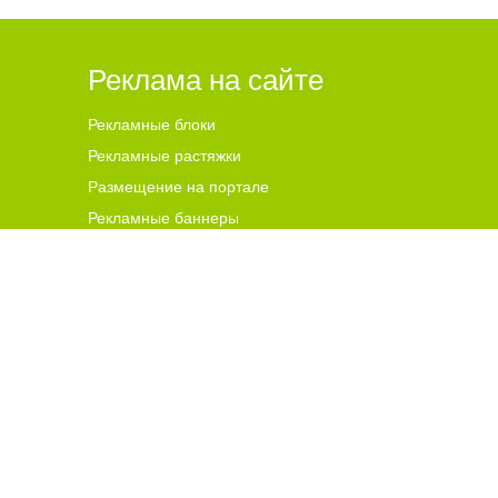
Реклама на сайте
Рекламные блоки
Рекламные растяжки
Размещение на портале
Рекламные баннеры
ена для читателей ст
а
рше 18 лет.
ной гиперссылки на цитируемые материалы с указанием
 и комментариев, ответственность за содержание и
чников. В случае, если автор того или иного объекта
s@go64.ru
. Материалы в разделе "Реклама", реклама в