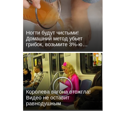
Ногти будут чистыми!
Домашний метод убьет
грибок, возьмите 3%-ю…
i
ли
Королева вагона отожгла!
Видео не оставит
равнодушным