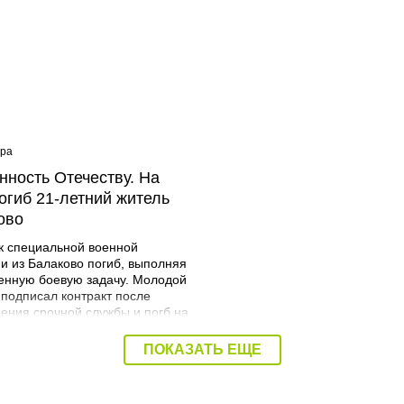
ера
08:40 Вчера
нность Отечеству. На
Дорожный контроль нач
огиб 21-летний житель
Балаковского района
ово
к специальной военной
и из Балаково погиб, выполняя
енную боевую задачу. Молодой
 подписал контракт после
ения срочной службы и погб на
я. Об этом сообщает
трация Балаковского района.
ПОКАЗАТЬ ЕЩЕ
Мразов родился 30 июля 2004
городе Балаково. Окончил
ий аграрный техникум по