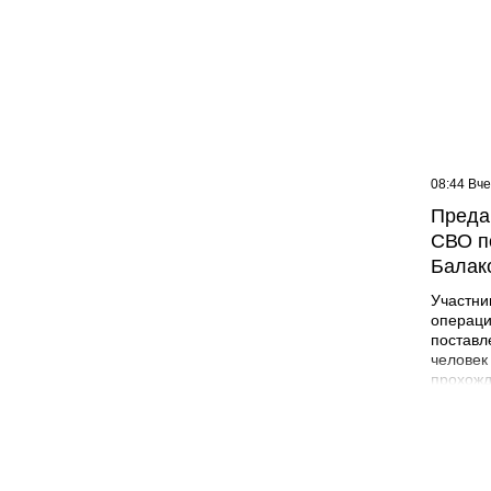
09:07 Вчера
08:44 Вч
Жителей многоэтажки в
Преда
Балаково хотят лишить
СВО п
зелёной зоны
Балак
Участни
операци
поставл
человек
прохожд
поле бо
админис
Никита 
года в 
Лабинск