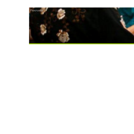
Ролик длится несколько секунд, а смеят
Скрытая камера на пляже Крыма: Что лю