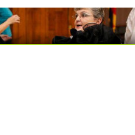
ься вы будете долго
ди вытворяют, когда их не видят...