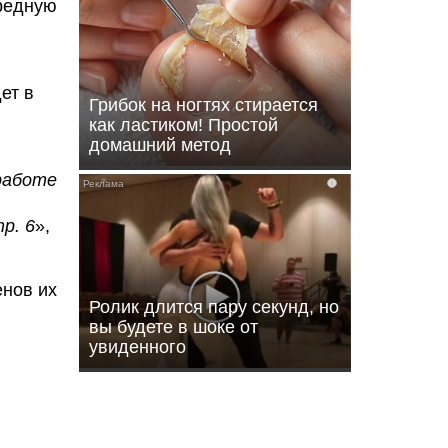
ередную
ет в
Грибок на ногтях стирается
как ластиком! Простой
домашний метод
 работе
i
р. 6
»,
енов их
Ролик длится пару секунд, но
вы будете в шоке от
увиденного