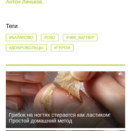
Антон Линьков.
Теги
#БАЛАКОВО
#СВО
#ЧВК_ВАГНЕР
#ДОБРОВОЛЬЦЫ
#ГЕРОИ
i
Грибок на ногтях стирается как ластиком!
Простой домашний метод