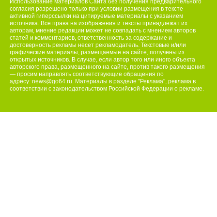
Использование материалов Сайта без получения предварительного
согласия разрешено только при условии размещения в тексте
активной гиперссылки на цитируемые материалы с указанием
источника. Все права на изображения и тексты принадлежат их
авторам, мнение редакции может не совпадать с мнением авторов
статей и комментариев, ответственность за содержание и
достоверность рекламы несет рекламодатель. Текстовые и/или
графические материалы, размещаемые на сайте, получены из
открытых источников. В случае, если автор того или иного объекта
авторского права, размещенного на сайте, против такого размещения
— просим направлять соответствующие обращения по
адресу:
news@go64.ru
. Материалы в разделе "Реклама", реклама в
соответствии с законодательством Российской Федерации о рекламе.