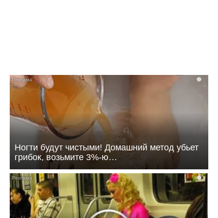
i
Ногти будут чистыми! Домашний метод убьет
грибок, возьмите 3%-ю…
i