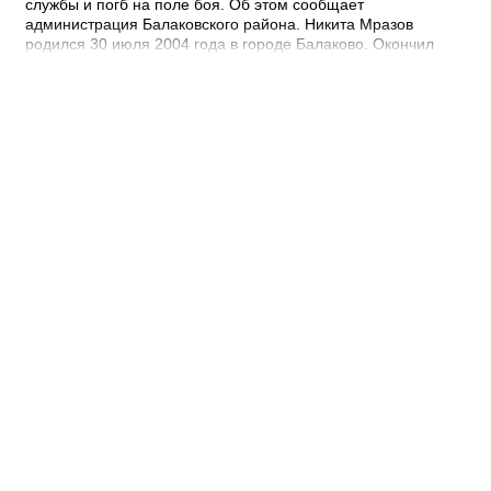
службы и погб на поле боя. Об этом сообщает
администрация Балаковского района. Никита Мразов
родился 30 июля 2004 года в городе Балаково. Окончил
Лабинский аграрный техникум по специальности мастер по
ремонту строительных машин, электросварщик. Погиб 14
июля 2026 года при выполнении специальных задач. ДО
своего 22-го дня рождения он не дожил двух недель. -
Выражаю соболезнования родным и близким Никиты
Андреевича. Наш земляк проявил несгибаемую храбрость и
преданность Отечеству. Его поступок стал символом чести и
героизма, мы будем хранить память о нем как об истинном
патриоте, защищавшем Отчизну, - выразил соболезнования
глава Балаковского района Сергей Барулин. Прощание с
Никитой Мразовым состоится сегодня, 7 августа с 10:00 до
11:00 в храме Иоанна Богослова.
08:40 Вчера
Дорожный контроль начали с Балаковского
района