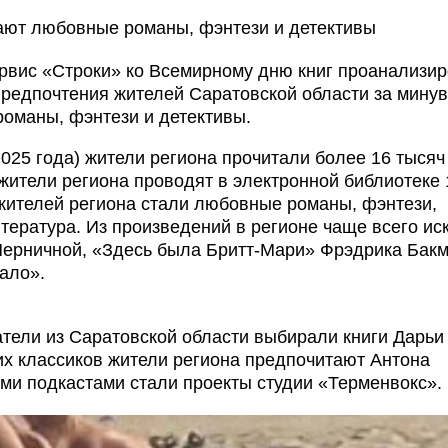
рвис «Строки» ко Всемирному дню книг проанализи
 предпочтения жителей Саратовской области за мину
оманы, фэнтези и детективы.
2025 года) жители региона прочитали более 16 тысяч 
жители региона проводят в электронной библиотеке 
жителей региона стали любовные романы, фэнтези,
тература. Из произведений в регионе чаще всего ис
ерничной, «Здесь была Бритт-Мари» Фрэдрика Бакм
ало».
атели из Саратовской области выбирали книги Дарьи
их классиков жители региона предпочитают Антона
и подкастами стали проекты студии «Терменвокс».