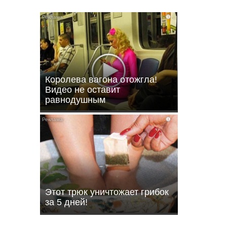
i
Королева вагона отожгла!
Видео не оставит
равнодушным
i
ли
Этот трюк уничтожает грибок
за 5 дней!