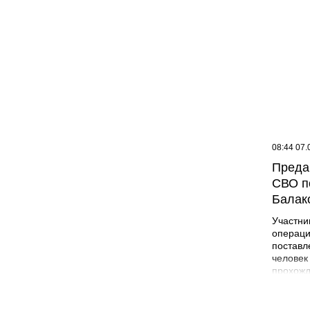
09:07 07.08.26
08:44 07.
Жителей многоэтажки в
Преда
Балаково хотят лишить
СВО п
зелёной зоны
Балак
Участни
операци
поставл
человек
прохожд
поле бо
админис
Никита 