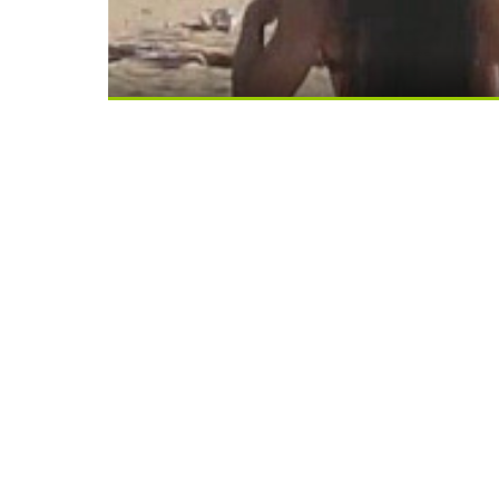
Скрытая камера на пляже Крыма: Что лю
Этот танец невесты оставит вас без сл