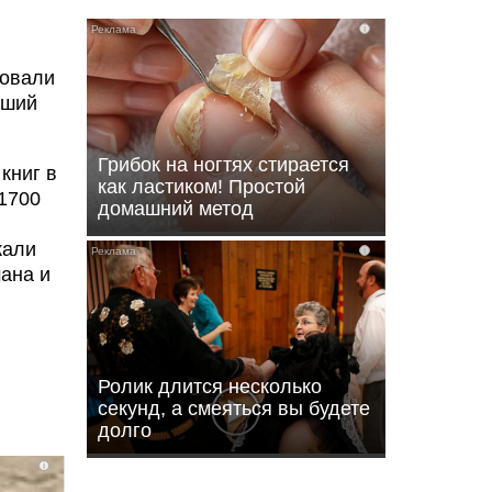
i
ровали
вший
Грибок на ногтях стирается
книг в
как ластиком! Простой
1700
домашний метод
кали
i
ана и
Ролик длится несколько
секунд, а смеяться вы будете
долго
i