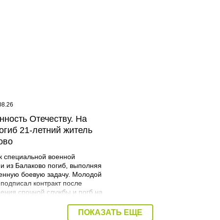
08.26
08:40 07.08.26
нность Отечеству. На
Дорожный контроль нач
огиб 21-летний житель
Балаковского района
ово
к специальной военной
и из Балаково погиб, выполняя
енную боевую задачу. Молодой
 подписал контракт после
ения срочной службы и погб на
я. Об этом сообщает
трация Балаковского района.
ПОКАЗАТЬ ЕЩЕ
Мразов родился 30 июля 2004