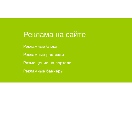
Реклама на сайте
Рекламные блоки
Рекламные растяжки
Размещение на портале
Рекламные баннеры
ена для читателей ст
а
рше 18 лет.
ной гиперссылки на цитируемые материалы с указанием