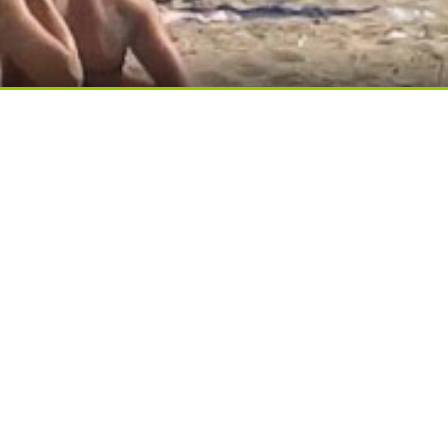
ди вытворяют, когда их не видят...
ов! Пересмотрела 10 раз