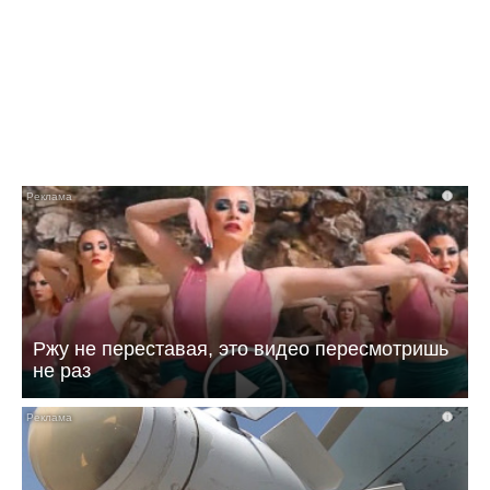
уличные торговые объекты
i
Ржу не переставая, это видео пересмотришь
не раз
i