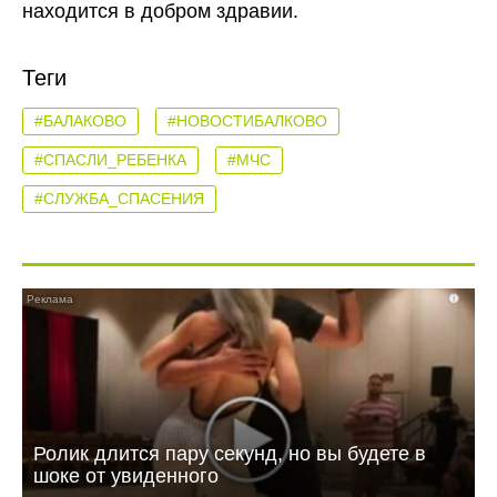
находится в добром здравии.
Теги
#БАЛАКОВО
#НОВОСТИБАЛКОВО
#СПАСЛИ_РЕБЕНКА
#МЧС
#СЛУЖБА_СПАСЕНИЯ
i
Ролик длится пару секунд, но вы будете в
шоке от увиденного