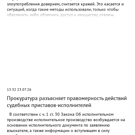
злоупотребления доверием, считается кражей. Это касается и
ситуаций, когда такие методы использовали, только чтобы
обеспечить либо облегчить доступ к имуществу, отвлечь
внимание. Если деньги со счетов потерпевшего тайно изымали
несколькими списаниями с общим умыслом на хищение, то это
единая продолжаемая кража. Речь идет о ее совершении,
например, организованной группой или в особо крупном
размере с учетом общей суммы изъятого имущества.
Предметами хищения могут быть в том числе цифровые рубли
и права, а также бездокументарные ценные бумаги. Документ:
Постановление Пленума ВС РФ от 16.06.2026 N 19
13:32 23.07.26
Прокуратура разъясняет правомерность действий
судебных приставов-исполнителей
В соответствии с ч. 1 ст. 30 Закона Об исполнительном
производстве исполнительное производство возбуждается на
основании исполнительного документа по заявлению
взыскателя, а также информации о вступившем в силу