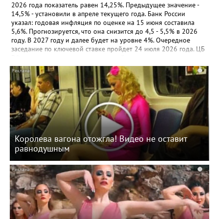
Приказ ФНС России от 15.05.2026 N ЕД-1-14/315@
2026 года показатель равен 14,25%. Предыдущее значение -
14,5% - установили в апреле текущего года. Банк России
указал: годовая инфляция по оценке на 15 июня составила
5,6%. Прогнозируется, что она снизится до 4,5 - 5,5% в 2026
году. В 2027 году и далее будет на уровне 4%. Очередное
заседание по ключевой ставке пройдет 24 июля 2026 года. ЦБ
РФ примет решение исходя из устойчивости замедления
инфляции, динамики инфляционных ожиданий, а также
i
оценки рисков со стороны внешних и внутренних условий.
Документ: Информация Банка России от 19.06.2026
Королева вагона отожгла! Видео не оставит
равнодушным
i