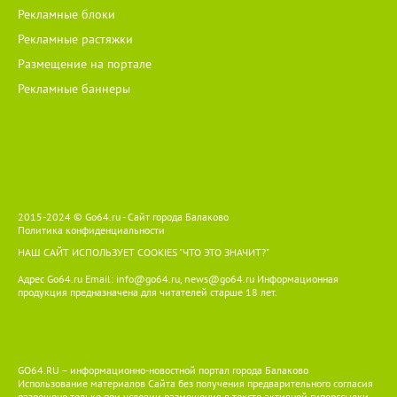
доходы должника.
Рекламные блоки
Рекламные растяжки
Размещение на портале
Рекламные баннеры
2015-2024 © Go64.ru - Сайт города Балаково
Политика конфиденциальности
НАШ САЙТ ИСПОЛЬЗУЕТ COOKIES
"ЧТО ЭТО ЗНАЧИТ?"
Адрес Go64.ru Email:
info@go64.ru
,
news@go64.ru
Информационная
продукция предназначена для читателей ст
а
рше 18 лет.
GO64.RU – информационно-новостной портал города Балаково
Использование материалов Сайта без получения предварительного согласия
разрешено только при условии размещения в тексте активной гиперссылки