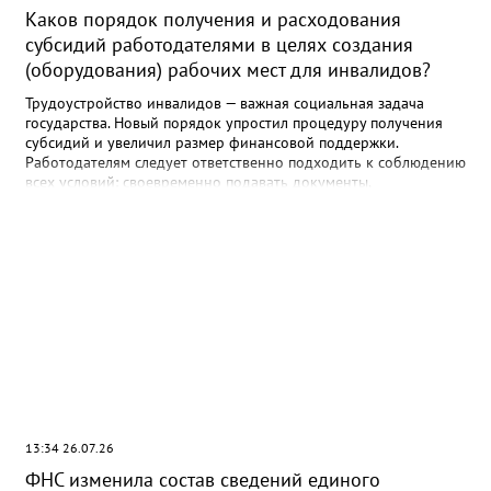
Каков порядок получения и расходования
субсидий работодателями в целях создания
(оборудования) рабочих мест для инвалидов?
Трудоустройство инвалидов — важная социальная задача
государства. Новый порядок упростил процедуру получения
субсидий и увеличил размер финансовой поддержки.
Работодателям следует ответственно подходить к соблюдению
всех условий: своевременно подавать документы,
использовать средства по назначению и обеспечивать
сохранность рабочих мест. Прокуратура осуществляет надзор
за соблюдением прав инвалидов и готова оказать содействие
в случае выявления нарушений. Кто может получить субсидию?
Право на получение финансовой поддержки имеют
юридические лица и индивидуальные предприниматели,
трудоустроившие на специально оборудованное рабочее
место: - Инвалидов I и II групп; - Ветеранов боевых действий,
имеющих инвалидность; - Ветеранов боевых действий,
получивших инвалидность в ходе участия в специальной
военной операции. Размер субсидии Субсидия
предоставляется в размере части фактически понесённых
работодателем расходов на создание или оборудование
13:34 26.07.26
рабочего места, но не более 200 000 рублей на одно рабочее
ФНС изменила состав сведений единого
место. Целевое использование Средства должны быть