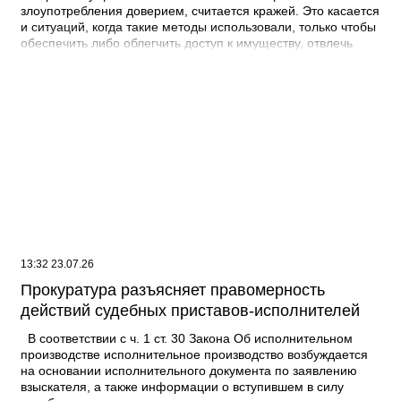
злоупотребления доверием, считается кражей. Это касается
и ситуаций, когда такие методы использовали, только чтобы
обеспечить либо облегчить доступ к имуществу, отвлечь
внимание. Если деньги со счетов потерпевшего тайно
изымали несколькими списаниями с общим умыслом на
хищение, то это единая продолжаемая кража. Речь идет о
ее совершении, например, организованной группой или в
особо крупном размере с учетом общей суммы изъятого
имущества. Предметами хищения могут быть в том числе
цифровые рубли и права, а также бездокументарные
ценные бумаги. Документ: Постановление Пленума ВС РФ
от 16.06.2026 N 19
13:32 23.07.26
Прокуратура разъясняет правомерность
действий судебных приставов-исполнителей
В соответствии с ч. 1 ст. 30 Закона Об исполнительном
производстве исполнительное производство возбуждается
на основании исполнительного документа по заявлению
взыскателя, а также информации о вступившем в силу