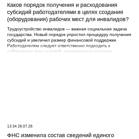
Каков порядок получения и расходования
субсидий работодателями в целях создания
(оборудования) рабочих мест для инвалидов?
Трудоустройство инвалидов — важная социальная задача
государства. Новый порядок упростил процедуру получения
субсидий и увеличил размер финансовой поддержки.
Работодателям следует ответственно подходить к
соблюдению всех условий: своевременно подавать
документы, использовать средства по назначению и
обеспечивать сохранность рабочих мест. Прокуратура
осуществляет надзор за соблюдением прав инвалидов и
готова оказать содействие в случае выявления нарушений.
Кто может получить субсидию? Право на получение
финансовой поддержки имеют юридические лица и
индивидуальные предприниматели, трудоустроившие на
специально оборудованное рабочее место: - Инвалидов I и
II групп; - Ветеранов боевых действий, имеющих
инвалидность; - Ветеранов боевых действий, получивших
инвалидность в ходе участия в специальной военной
операции. Размер субсидии Субсидия предоставляется в
размере части фактически понесённых работодателем
13:34 26.07.26
расходов на создание или оборудование рабочего места,
ФНС изменила состав сведений единого
но не более 200 000 рублей на одно рабочее место.