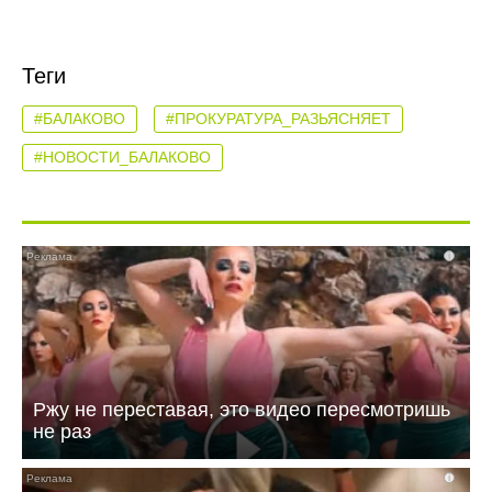
Теги
#БАЛАКОВО
#ПРОКУРАТУРА_РАЗЬЯСНЯЕТ
#НОВОСТИ_БАЛАКОВО
i
Ржу не переставая, это видео пересмотришь
не раз
i