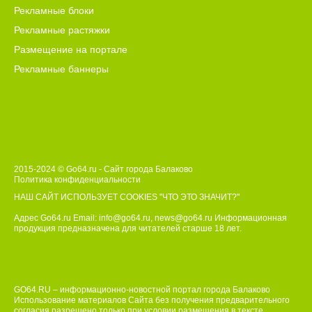
территориальный орган ФССП с заявлением о сохранении
Рекламные блоки
заработной платы и иных доходов ежемесячно в размере
Рекламные растяжки
прожиточного минимума трудоспособного населения в
целом по Российской Федерации при обращении взыскания
Размещение на портале
на доходы должника.
Рекламные баннеры
2015-2024 © Go64.ru - Сайт города Балаково
Политика конфиденциальности
НАШ САЙТ ИСПОЛЬЗУЕТ COOKIES
"ЧТО ЭТО ЗНАЧИТ?"
Адрес Go64.ru Email:
info@go64.ru
,
news@go64.ru
Информационная
продукция предназначена для читателей ст
а
рше 18 лет.
GO64.RU – информационно-новостной портал города Балаково
Использование материалов Сайта без получения предварительного
согласия разрешено только при условии размещения в тексте