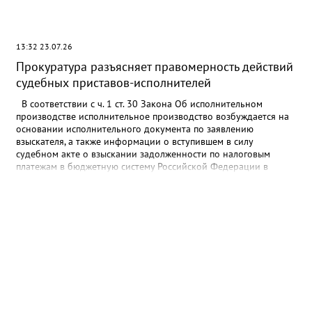
13:32 23.07.26
Прокуратура разъясняет правомерность действий
судебных приставов-исполнителей
В соответствии с ч. 1 ст. 30 Закона Об исполнительном
производстве исполнительное производство возбуждается на
основании исполнительного документа по заявлению
взыскателя, а также информации о вступившем в силу
судебном акте о взыскании задолженности по налоговым
платежам в бюджетную систему Российской Федерации в
отношении физического лица, направленной налоговым
органом и содержащей требование о взыскании с этого
физического лица задолженности по налоговым платежам в
бюджетную систему Российской Федерации, в форме
электронного документа, если иное не установлено
настоящим Федеральным законом. В соответствии с
требованиями Федерального закона об исполнительном
производстве в процессе исполнения требований
исполнительных документов судебный пристав-исполнитель
вправе совершать действия, направленные на создание
условий для применения мер принудительного исполнения, а