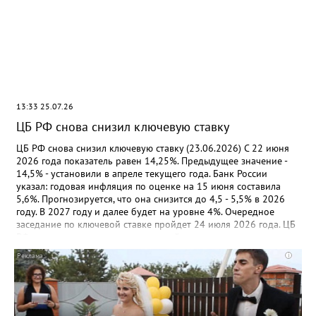
прокуратуру города.
об иностранных организациях добавят данные о постановке
на учет (снятии с учета) как налогового агента, из-за открытия
счета в российском банке, информацию о руководителе,
обслуживающем банке в стране регистрации (инкорпорации).
Из данных о российских и иностранных организациях,
физлицах исключат: - данные об их недвижимости и
транспорте. Будут отражать сведения о постановке на учет
(снятии с учета) по месту нахождения недвижимости или
13:33 25.07.26
транспорта; - дату последней сдачи отчетности в инспекцию; -
дату начала применения УСН российской организацией, дату
ЦБ РФ снова снизил ключевую ставку
из заявления ИП о начале (окончании) применения УСН, в т.ч.
патента. Приказ вступит в силу 16 июля 2026 года. Документ:
ЦБ РФ снова снизил ключевую ставку (23.06.2026) С 22 июня
Приказ ФНС России от 15.05.2026 N ЕД-1-14/315@
2026 года показатель равен 14,25%. Предыдущее значение -
14,5% - установили в апреле текущего года. Банк России
указал: годовая инфляция по оценке на 15 июня составила
5,6%. Прогнозируется, что она снизится до 4,5 - 5,5% в 2026
году. В 2027 году и далее будет на уровне 4%. Очередное
заседание по ключевой ставке пройдет 24 июля 2026 года. ЦБ
РФ примет решение исходя из устойчивости замедления
инфляции, динамики инфляционных ожиданий, а также
i
оценки рисков со стороны внешних и внутренних условий.
Документ: Информация Банка России от 19.06.2026