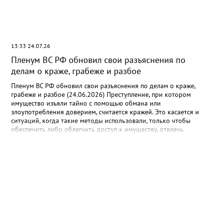
13:33 24.07.26
Пленум ВС РФ обновил свои разъяснения по
делам о краже, грабеже и разбое
Пленум ВС РФ обновил свои разъяснения по делам о краже,
грабеже и разбое (24.06.2026) Преступление, при котором
имущество изъяли тайно с помощью обмана или
злоупотребления доверием, считается кражей. Это касается и
ситуаций, когда такие методы использовали, только чтобы
обеспечить либо облегчить доступ к имуществу, отвлечь
внимание. Если деньги со счетов потерпевшего тайно изымали
несколькими списаниями с общим умыслом на хищение, то это
единая продолжаемая кража. Речь идет о ее совершении,
например, организованной группой или в особо крупном
размере с учетом общей суммы изъятого имущества.
Предметами хищения могут быть в том числе цифровые рубли
и права, а также бездокументарные ценные бумаги. Документ:
Постановление Пленума ВС РФ от 16.06.2026 N 19