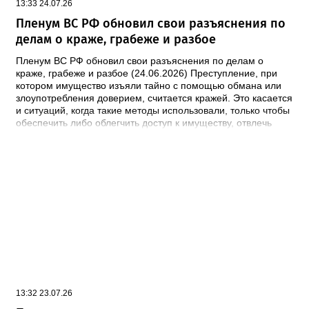
13:33 24.07.26
Пленум ВС РФ обновил свои разъяснения по
делам о краже, грабеже и разбое
Пленум ВС РФ обновил свои разъяснения по делам о
краже, грабеже и разбое (24.06.2026) Преступление, при
котором имущество изъяли тайно с помощью обмана или
злоупотребления доверием, считается кражей. Это касается
и ситуаций, когда такие методы использовали, только чтобы
обеспечить либо облегчить доступ к имуществу, отвлечь
внимание. Если деньги со счетов потерпевшего тайно
изымали несколькими списаниями с общим умыслом на
хищение, то это единая продолжаемая кража. Речь идет о
ее совершении, например, организованной группой или в
особо крупном размере с учетом общей суммы изъятого
имущества. Предметами хищения могут быть в том числе
цифровые рубли и права, а также бездокументарные
ценные бумаги. Документ: Постановление Пленума ВС РФ
от 16.06.2026 N 19
13:32 23.07.26