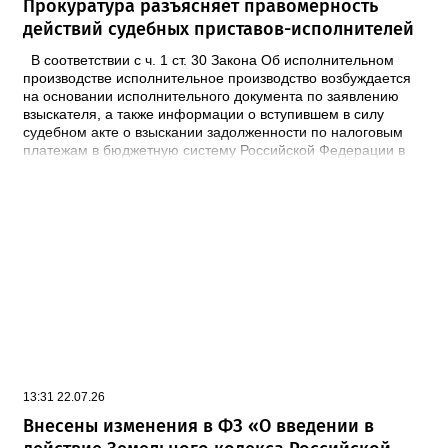
Прокуратура разъясняет правомерность
действий судебных приставов-исполнителей
В соответствии с ч. 1 ст. 30 Закона Об исполнительном
производстве исполнительное производство возбуждается
на основании исполнительного документа по заявлению
взыскателя, а также информации о вступившем в силу
судебном акте о взыскании задолженности по налоговым
платежам в бюджетную систему Российской Федерации в
отношении физического лица, направленной налоговым
органом и содержащей требование о взыскании с этого
физического лица задолженности по налоговым платежам в
бюджетную систему Российской Федерации, в форме
электронного документа, если иное не установлено
настоящим Федеральным законом. В соответствии с
требованиями Федерального закона об исполнительном
производстве в процессе исполнения требований
исполнительных документов судебный пристав-исполнитель
вправе совершать действия, направленные на создание
условий для применения мер принудительного исполнения,
а равно на понуждение должника к полному, правильному и
своевременному исполнению требований, содержащихся в
13:31 22.07.26
исполнительном документе - исполнительные действия, а
также действия, указанные в исполнительном документе,
Внесены изменения в ФЗ «О введении в
или действия, совершаемые судебным приставом-