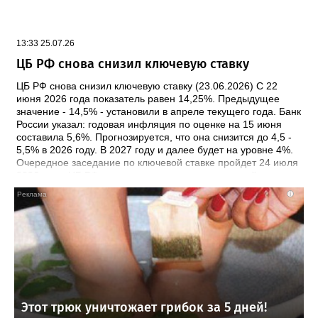
(инкорпорации). Из данных о российских и иностранных
организациях, физлицах исключат: - данные об их
недвижимости и транспорте. Будут отражать сведения о
13:33 25.07.26
постановке на учет (снятии с учета) по месту нахождения
недвижимости или транспорта; - дату последней сдачи
ЦБ РФ снова снизил ключевую ставку
отчетности в инспекцию; - дату начала применения УСН
российской организацией, дату из заявления ИП о начале
ЦБ РФ снова снизил ключевую ставку (23.06.2026) С 22
(окончании) применения УСН, в т.ч. патента. Приказ
июня 2026 года показатель равен 14,25%. Предыдущее
вступит в силу 16 июля 2026 года. Документ: Приказ ФНС
значение - 14,5% - установили в апреле текущего года. Банк
России от 15.05.2026 N ЕД-1-14/315@
России указал: годовая инфляция по оценке на 15 июня
составила 5,6%. Прогнозируется, что она снизится до 4,5 -
5,5% в 2026 году. В 2027 году и далее будет на уровне 4%.
Очередное заседание по ключевой ставке пройдет 24 июля
2026 года. ЦБ РФ примет решение исходя из устойчивости
замедления инфляции, динамики инфляционных ожиданий,
i
а также оценки рисков со стороны внешних и внутренних
условий. Документ: Информация Банка России от
19.06.2026
Этот трюк уничтожает грибок за 5 дней!