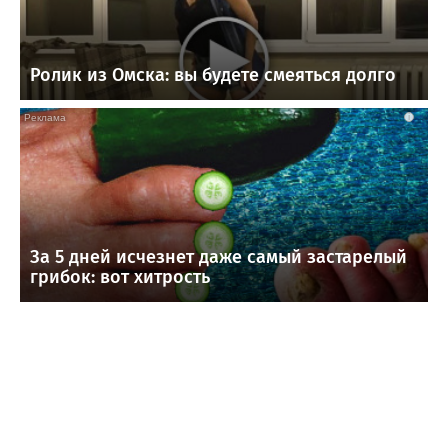
Ролик из Омска: вы будете смеяться долго
i
За 5 дней исчезнет даже самый застарелый
грибок: вот хитрость