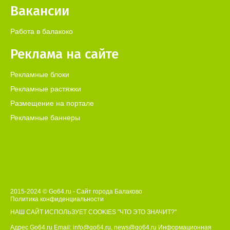
котором возбуждено (ведется) исполнительное
Вакансии
производство, с заявлением о сохранении заработной
платы и иных доходов ежемесячно в размере прожиточного
Работа в балакоко
минимума трудоспособного населения в целом по
Российской Федерации при обращении взыскания на его
Реклама на сайте
доходы. Таким образом, в целях избежания списания всей
суммы со счетов, необходимо обратиться в
территориальный орган ФССП с заявлением о сохранении
Рекламные блоки
заработной платы и иных доходов ежемесячно в размере
Рекламные растяжки
прожиточного минимума трудоспособного населения в
целом по Российской Федерации при обращении взыскания
Размещение на портале
на доходы должника.
Рекламные баннеры
2015-2024 © Go64.ru - Сайт города Балаково
Политика конфиденциальности
НАШ САЙТ ИСПОЛЬЗУЕТ COOKIES
"ЧТО ЭТО ЗНАЧИТ?"
Адрес Go64.ru Email:
info@go64.ru
,
news@go64.ru
Информационная