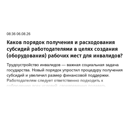
08:36 06.08.26
Каков порядок получения и расходования
субсидий работодателями в целях создания
(оборудования) рабочих мест для инвалидов?
Трудоустройство инвалидов — важная социальная задача
государства. Новый порядок упростил процедуру получения
субсидий и увеличил размер финансовой поддержки.
Работодателям следует ответственно подходить к
соблюдению всех условий: своевременно подавать
документы, использовать средства по назначению и
обеспечивать сохранность рабочих мест. Прокуратура
осуществляет надзор за соблюдением прав инвалидов и
готова оказать содействие в случае выявления нарушений.
Кто может получить субсидию? Право на получение
финансовой поддержки имеют юридические лица и
индивидуальные предприниматели, трудоустроившие на
специально оборудованное рабочее место: - Инвалидов I и